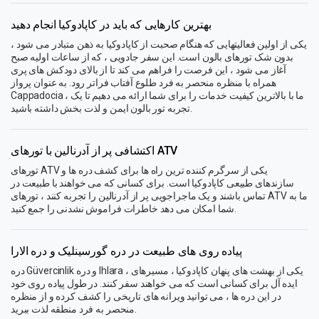
بهترین کارهایی که باید در کاپادوکیا انجام دهید
یکی از اولین فعالیتهایی که هنگام صحبت از کاپادوکیا به ذهن متبادر می شود ،
بدون شک تورهای بالون است. این سفر جادویی ، که از ساعات اولیه صبح
آغاز می شود ، این فرصت را فراهم می کند تا از بالای دودکش های پری
همراه با منظره منحصر به فرد طلوع آفتاب فراتر رود. به عنوان پرواز
Cappadocia ، ما با بالاترین کیفیت خدمات را برای شما ارائه می دهیم تا یک
تجربه تور بالون ایمن و لذت بخش داشته باشید.
اکتشافی پر از آدرنالین با تورهای ATV
تورهای ATV یکی از سرگرم کننده ترین راه ها برای کشف دره ها و
سازندهای طبیعی کاپادوکیا است. برای کسانی که می خواهند با طبیعت در
تماس باشند و یک ماجراجویی پر از آدرنالین را تجربه کنند ، تورهای ATV ما به
شما امکان می دهد خاطرات فراموش نشدنی را جمع کنید.
پیاده روی های طبیعت در دره گورسینلیک و دره الارا
دره Güvercinlik و دره Ihlara ، یکی از بهشت ​​های پنهان کاپادوکیا ، مسیرهای
ایده آل برای کسانی است که می خواهند سفر کنند. در طول پیاده روی خود
در این دره ها ، می توانید ویرانه های تاریخی را کشف کرده و از منظره
منحصر به فرد منطقه لذت ببرید.