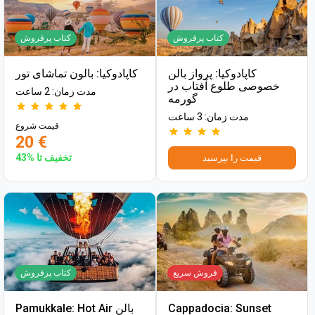
کتاب پرفروش
کتاب پرفروش
کاپادوکیا: پرواز بالن
کاپادوکیا: بالون تماشای تور
خصوصی طلوع آفتاب در
مدت زمان: 2 ساعت
گورمه
مدت زمان: 3 ساعت
قیمت شروع
20 €
تخفیف تا %43
قیمت را بپرسید
فروش سریع
کتاب پرفروش
Cappadocia: Sunset
Pamukkale: Hot Air بالن