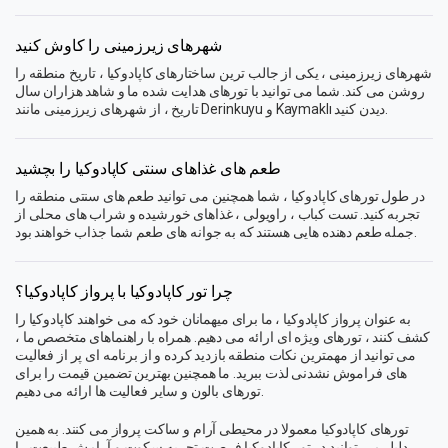
شهرهای زیرزمینی را کاوش کنید
شهرهای زیرزمینی ، یکی از جالب ترین ساختارهای کاپادوکیا ، تاریخ منطقه را
روشن می کند. شما می توانید با تورهای هدایت شده ما و شاهد هزاران سال
تاریخ ، از شهرهای زیرزمینی مانند Derinkuyu و Kaymaklı دیدن کنید.
طعم های غذاهای سنتی کاپادوکیا را بچشید
در طول تورهای کاپادوکیا ، شما همچنین می توانید طعم های سنتی منطقه را
تجربه کنید. تست کباب ، راویولی ، غذاهای خورشیده و شراب های محلی از
جمله طعم دهنده هایی هستند که به جوانه های طعم شما جذاب خواهند بود.
چرا تور کاپادوکیا با پرواز کاپادوکیا؟
به عنوان پرواز کاپادوکیا ، ما برای میهمانان خود که می خواهند کاپادوکیا را
کشف کنند ، تورهای ویژه ای ارائه می دهیم. همراه با راهنماهای متخصص ما ،
می توانید از مهمترین نکات منطقه بازدید کرده و از برنامه ای پر از فعالیت
های فراموش نشدنی لذت ببرید. ما همچنین بهترین تضمین قیمت را برای
تورهای بالون و سایر فعالیت ها ارائه می دهیم.
تورهای کاپادوکیا معمولا در محیطی آرام و ساکت پرواز می کنند. به همین
دلیل می توانید در تور کاپادوکیا فرصت تجربه سکوت و آرامش طبیعت را