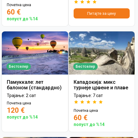
Почетна цена
60 €
Питајте за цену
попуст до %14
Бестселер
Бестселер
Памуккале: лет
Кападокија: микс
балоном (стандардно)
турнеје црвене и плаве
Трајање: 2 сат
Трајање: 7 сат
Почетна цена
120 €
Почетна цена
60 €
попуст до %14
попуст до %14