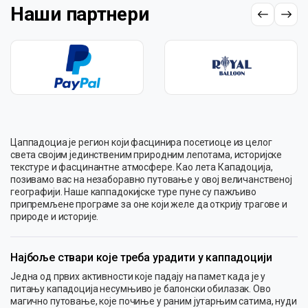
Наши партнери
Цаппадоциа је регион који фасцинира посетиоце из целог
света својим јединственим природним лепотама, историјске
текстуре и фасцинантне атмосфере. Као лета Кападоција,
позивамо вас на незаборавно путовање у овој величанственој
географији. Наше каппадокијске туре пуне су пажљиво
припремљене програме за оне који желе да открију трагове и
природе и историје.
Најбоље ствари које треба урадити у каппадоцији
Једна од првих активности које падају на памет када је у
питању кападоција несумњиво је балонски обилазак. Ово
магично путовање, које почиње у раним јутарњим сатима, нуди