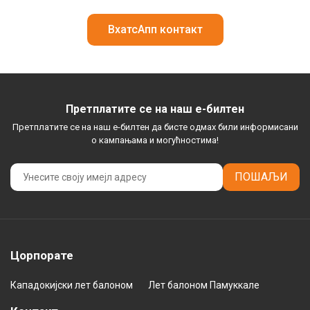
ВхатсАпп контакт
Претплатите се на наш е-билтен
Претплатите се на наш е-билтен да бисте одмах били информисани
о кампањама и могућностима!
ПОШАЉИ
Цорпорате
Кападокијски лет балоном
Лет балоном Памуккале