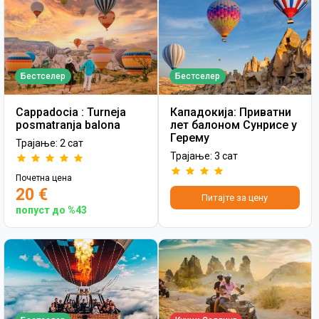
Бестселер
Бестселер
Cappadocia : Turneja
Кападокија: Приватни
posmatranja balona
лет балоном Сунрисе у
Герему
Трајање: 2 сат
Трајање: 3 сат
Почетна цена
20 €
Питајте за цену
попуст до %43