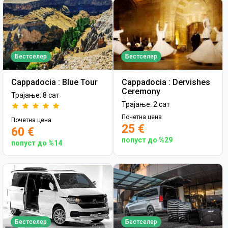
Бестселер
Бестселер
Cappadocia : Blue Tour
Cappadocia : Dervishes
Ceremony
Трајање: 8 сат
Трајање: 2 сат
Почетна цена
Почетна цена
25 €
60 €
попуст до %29
попуст до %14
Бестселер
Бестселер