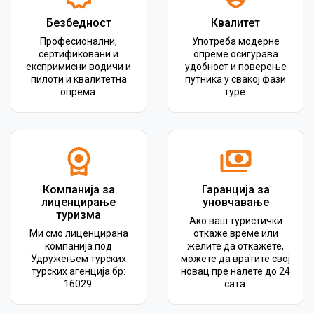
Безбедност
Квалитет
Професионални,
Употреба модерне
сертификовани и
опреме осигурава
експримисни водичи и
удобност и поверење
пилоти и квалитетна
путника у свакој фази
опрема.
туре.
Компанија за
Гаранција за
лиценцирање
уновчавање
туризма
Ако ваш туристички
Ми смо лиценцирана
откаже време или
компанија под
желите да откажете,
Удружењем турских
можете да вратите свој
турских агенција бр:
новац пре налете до 24
16029.
сата.