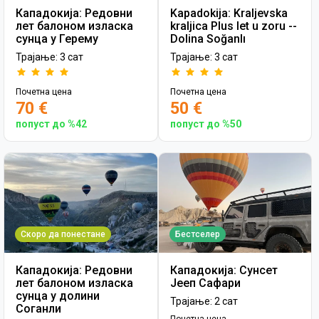
Кападокија: Редовни
Kapadokija: Kraljevska
лет балоном изласка
kraljica Plus let u zoru --
сунца у Герему
Dolina Soğanlı
Трајање: 3 сат
Трајање: 3 сат
Почетна цена
Почетна цена
70 €
50 €
попуст до %42
попуст до %50
Скоро да понестане
Бестселер
Кападокија: Редовни
Кападокија: Сунсет
лет балоном изласка
Јееп Сафари
сунца у долини
Трајање: 2 сат
Соганли