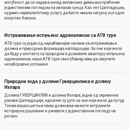
могућност да се надира изнад вилинских димњака праћених
јединственим погледом на излазак сунца. Као лет Цаппадоциа,
нудимо најквалитетнију услугу да бисте имали сигурну и угодне
искуство балона.
Истраживање испуњено адреналином са АТВ туре
АТВ туре су један од најзабавнијих начина за истраживање
долина и природних формација каппадоције. За оне који желе
да буду у контакту са природом и доживите авантуру испуњену
адреналином, наше АТВ туре омогућавају вам да сакупите
незаборавне успомене.
Природни хода у долини Гуверцинлика и долину
Ихлара
Долина ГУВЕРЦИНЛИК и долина Ихлара, једна од скривених
ракова Цаппадоције, идеалне су руте за оне који желе да путују.
Током ваших шетњи овим долинама можете истражити
историјске рушевине и уживати у јединственом погледу на
регион.