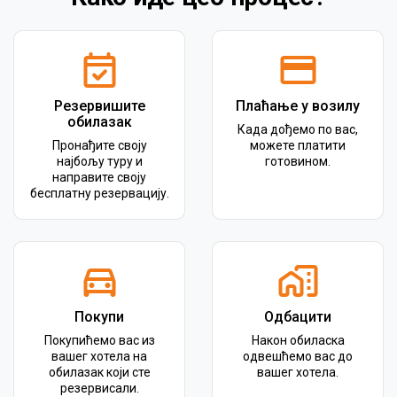
Резервишите
Плаћање у возилу
обилазак
Када дођемо по вас,
Пронађите своју
можете платити
најбољу туру и
готовином.
направите своју
бесплатну резервацију.
Покупи
Одбацити
Покупићемо вас из
Након обиласка
вашег хотела на
одвешћемо вас до
обилазак који сте
вашег хотела.
резервисали.