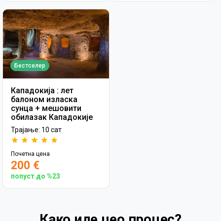
Бестселер
Кападокија : лет
балоном изласка
сунца + мешовити
обилазак Кападокије
Трајање: 10 сат
Почетна цена
200 €
попуст до %23
Како иде цео процес?