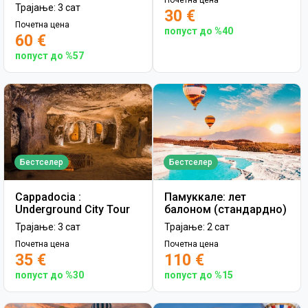
Почетна цена
Трајање: 3 сат
30 €
Почетна цена
попуст до %40
60 €
попуст до %57
Бестселер
Бестселер
Cappadocia :
Памуккале: лет
Underground City Tour
балоном (стандардно)
Трајање: 3 сат
Трајање: 2 сат
Почетна цена
Почетна цена
35 €
110 €
попуст до %30
попуст до %15