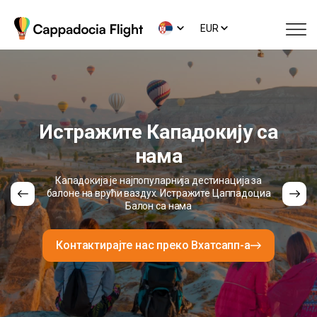
EUR
Истражите Кападокију са
нама
Кападокија је најпопуларнија дестинација за
балоне на врући ваздух. Истражите Цаппадоциа
Балон са нама
Контактирајте нас преко Вхатсапп-а