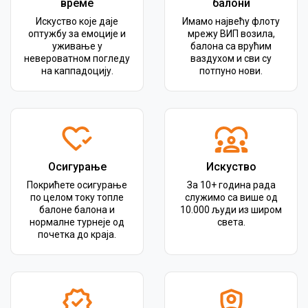
време
балони
Искуство које даје
Имамо највећу флоту
оптужбу за емоције и
мрежу ВИП возила,
уживање у
балона са врућим
невероватном погледу
ваздухом и сви су
на каппадоцију.
потпуно нови.
Осигурање
Искуство
Покрићете осигурање
За 10+ година рада
по целом току топле
служимо са више од
балоне балона и
10.000 људи из широм
нормалне турнеје од
света.
почетка до краја.