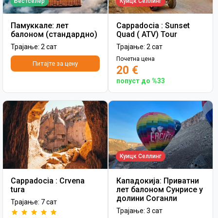
Бестселер
Куицк Селлинг
Памуккале: лет
Cappadocia : Sunset
балоном (стандардно)
Quad ( ATV) Tour
Трајање: 2 сат
Трајање: 2 сат
Почетна цена
Питајте за цену
20 €
попуст до %33
Куицк Селлинг
Cappadocia : Crvena
Кападокија: Приватни
tura
лет балоном Сунрисе у
долини Соганли
Трајање: 7 сат
Трајање: 3 сат