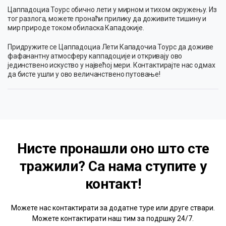
Цаппадоциа Тоурс обично лети у мирном и тихом окружењу. Из
тог разлога, можете пронаћи прилику да доживите тишину и
мир природе током обиласка Кападокије.
Придружите се Цаппадоциа Лети Кападочиа Тоурс да доживе
фафанантну атмосферу каппадоције и откривају ово
јединствено искуство у највећој мери. Контактирајте нас одмах
да бисте ушли у ово величанствено путовање!
Нисте пронашли оно што сте
тражили? Са нама
ступите у
контакт!
Можете нас контактирати за додатне туре или друге ствари.
Можете контактирати наш тим за подршку 24/7.