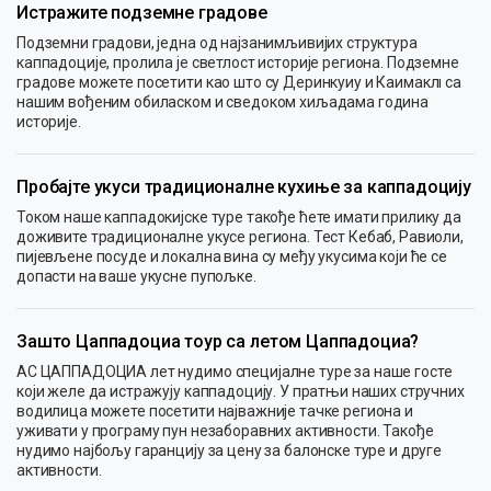
Истражите подземне градове
Подземни градови, једна од најзанимљивијих структура
каппадоције, пролила је светлост историје региона. Подземне
градове можете посетити као што су Деринкуиу и Каимаклı са
нашим вођеним обиласком и сведоком хиљадама година
историје.
Пробајте укуси традиционалне кухиње за каппадоцију
Током наше каппадокијске туре такође ћете имати прилику да
доживите традиционалне укусе региона. Тест Кебаб, Равиоли,
пијевљене посуде и локална вина су међу укусима који ће се
допасти на ваше укусне пупољке.
Зашто Цаппадоциа тоур са летом Цаппадоциа?
АС ЦАППАДОЦИА лет нудимо специјалне туре за наше госте
који желе да истражују каппадоцију. У пратњи наших стручних
водилица можете посетити најважније тачке региона и
уживати у програму пун незаборавних активности. Такође
нудимо најбољу гаранцију за цену за балонске туре и друге
активности.