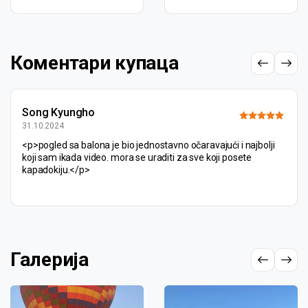
Коментари купаца
Song Kyungho
31.10.2024
<p>pogled sa balona je bio jednostavno očaravajući i najbolji
koji sam ikada video. mora se uraditi za sve koji posete
kapadokiju.</p>
Галерија