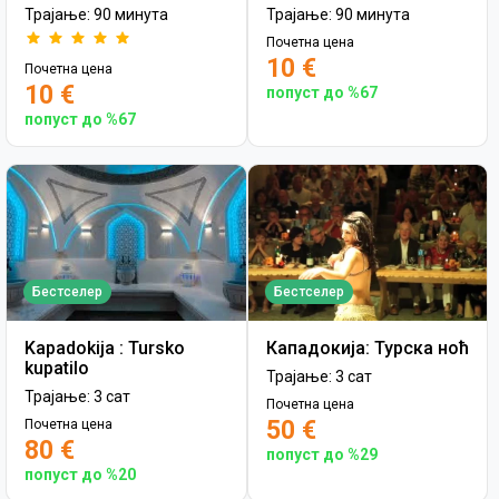
Трајање: 90 минута
Трајање: 90 минута
Почетна цена
10 €
Почетна цена
10 €
попуст до %67
попуст до %67
Бестселер
Бестселер
Kapadokija : Tursko
Кападокија: Турска ноћ
kupatilo
Трајање: 3 сат
Трајање: 3 сат
Почетна цена
50 €
Почетна цена
80 €
попуст до %29
попуст до %20