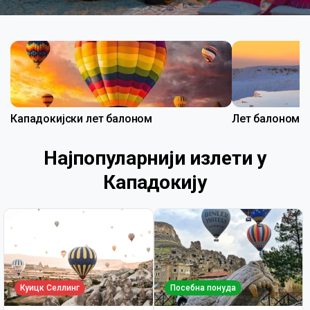
Кападокијски лет балоном
Лет балоном 
Најпопуларнији излети у
Кападокију
Куицк Селлинг
Посебна понуда