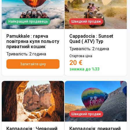
Найкращий продавець
Швидкий продаж
Pamukkale : гаряча
Cappadocia : Sunset
повітряна куля польоту
Quad ( ATV) Тур
приватний кошик
Тривалість: 2 година
Тривалість: 2 година
Стартова ціна
20 €
Запитайте ціну
знижка до %33
Швидкий продаж
Каппадокія : Червоний
Каппадокія: приватний