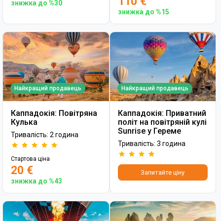
110 €
знижка до %30
знижка до %15
Найкращий продавець
Найкращий продавець
Каппадокія: Повітряна
Каппадокія: Приватний
Кулька
політ на повітряній кулі
Sunrise у Гереме
Тривалість: 2 година
Тривалість: 3 година
Стартова ціна
20 €
Запитайте ціну
знижка до %43