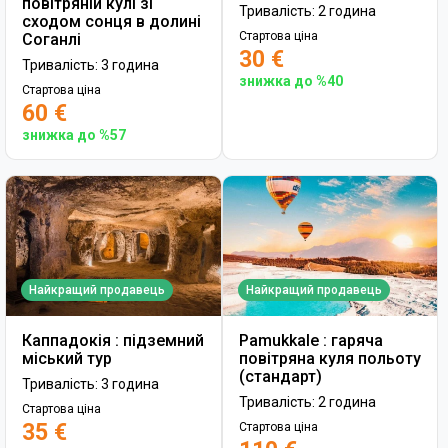
повітряній кулі зі
Тривалість: 2 година
сходом сонця в долині
Стартова ціна
Соганлі
30 €
Тривалість: 3 година
знижка до %40
Стартова ціна
60 €
знижка до %57
Найкращий продавець
Найкращий продавець
Каппадокія : підземний
Pamukkale : гаряча
міський тур
повітряна куля польоту
(стандарт)
Тривалість: 3 година
Тривалість: 2 година
Стартова ціна
35 €
Стартова ціна