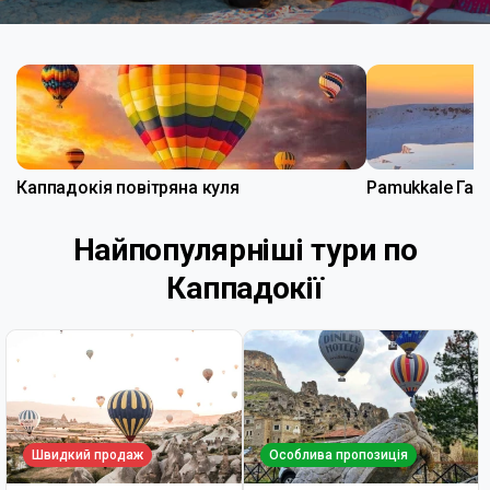
Каппадокія повітряна куля
Pamukkale Гар
Найпопулярніші тури по
Каппадокії
Швидкий продаж
Особлива пропозиція