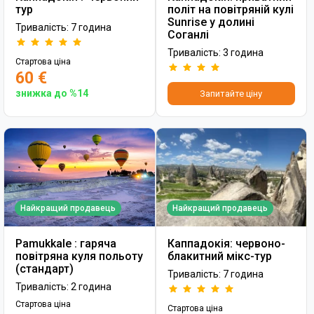
тур
політ на повітряній кулі
Sunrise у долині
Тривалість: 7 година
Соганлі
Тривалість: 3 година
Стартова ціна
60 €
знижка до %14
Запитайте ціну
Найкращий продавець
Найкращий продавець
Pamukkale : гаряча
Каппадокія: червоно-
повітряна куля польоту
блакитний мікс-тур
(стандарт)
Тривалість: 7 година
Тривалість: 2 година
Стартова ціна
Стартова ціна