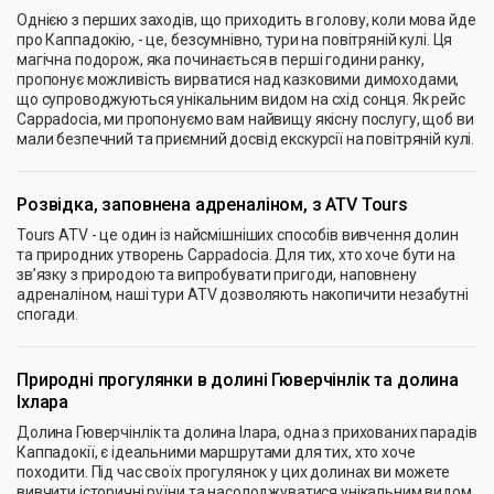
Однією з перших заходів, що приходить в голову, коли мова йде
про Каппадокію, - це, безсумнівно, тури на повітряній кулі. Ця
магічна подорож, яка починається в перші години ранку,
пропонує можливість вирватися над казковими димоходами,
що супроводжуються унікальним видом на схід сонця. Як рейс
Cappadocia, ми пропонуємо вам найвищу якісну послугу, щоб ви
мали безпечний та приємний досвід екскурсії на повітряній кулі.
Розвідка, заповнена адреналіном, з ATV Tours
Tours ATV - це один із найсмішніших способів вивчення долин
та природних утворень Cappadocia. Для тих, хто хоче бути на
зв’язку з природою та випробувати пригоди, наповнену
адреналіном, наші тури ATV дозволяють накопичити незабутні
спогади.
Природні прогулянки в долині Гюверчінлік та долина
Іхлара
Долина Гюверчінлік та долина Ілара, одна з прихованих парадів
Каппадокії, є ідеальними маршрутами для тих, хто хоче
походити. Під час своїх прогулянок у цих долинах ви можете
вивчити історичні руїни та насолоджуватися унікальним видом