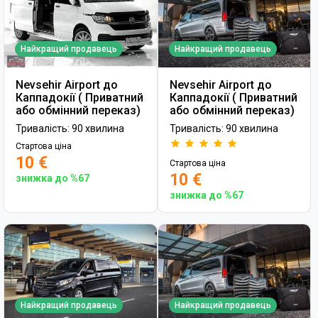
Найкращий продавець
Найкращий продавець
Nevsehir Airport до
Nevsehir Airport до
Каппадокії ( Приватний
Каппадокії ( Приватний
або обмінний переказ)
або обмінний переказ)
Тривалість: 90 хвилина
Тривалість: 90 хвилина
Стартова ціна
10 €
Стартова ціна
10 €
знижка до %67
знижка до %67
Найкращий продавець
Найкращий продавець