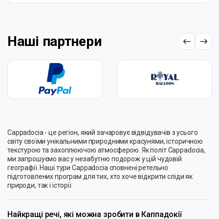
Наші партнери
Cappadocia - це регіон, який зачаровує відвідувачів з усього
світу своїми унікальними природними красунями, історичною
текстурою та захоплюючою атмосферою. Як політ Cappadocia,
ми запрошуємо вас у незабутню подорож у цій чудовій
географії. Наші тури Cappadocia сповнені ретельно
підготовлених програм для тих, хто хоче відкрити сліди як
природи, так і історії.
Найкращі речі, які можна зробити в Каппадокії