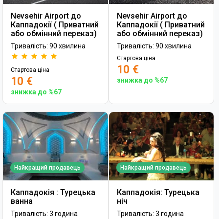
Nevsehir Airport до
Nevsehir Airport до
Каппадокії ( Приватний
Каппадокії ( Приватний
або обмінний переказ)
або обмінний переказ)
Тривалість: 90 хвилина
Тривалість: 90 хвилина
Стартова ціна
10 €
Стартова ціна
10 €
знижка до %67
знижка до %67
Найкращий продавець
Найкращий продавець
Каппадокія : Турецька
Каппадокія: Турецька
ванна
ніч
Тривалість: 3 година
Тривалість: 3 година