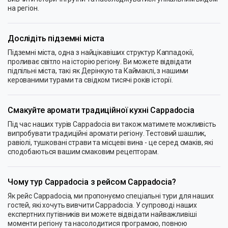
на регіон.
Дослідіть підземні міста
Підземні міста, одна з найцікавіших структур Каппадокії,
проливає світло на історію регіону. Ви можете відвідати
підпільні міста, такі як Дерінкую та Каймаклі, з нашими
керованими турами та свідком тисячі років історії.
Смакуйте аромати традиційної кухні Cappadocia
Під час наших турів Cappadocia ви також матимете можливість
випробувати традиційні аромати регіону. Тестовий шашлик,
равіолі, тушковані страви та місцеві вина - це серед смаків, які
сподобаються вашим смаковим рецепторам.
Чому тур Cappadocia з рейсом Cappadocia?
Як рейс Cappadocia, ми пропонуємо спеціальні тури для наших
гостей, які хочуть вивчити Cappadocia. У супроводі наших
експертних путівників ви можете відвідати найважливіші
моменти регіону та насолодитися програмою, повною