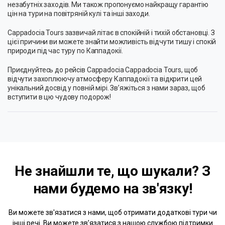
незабутніх заходів. Ми також пропонуємо найкращу гарантію
цін на тури на повітряній кулі та інші заходи.
Cappadocia Tours зазвичай літає в спокійній і тихій обстановці. З
цієї причини ви можете знайти можливість відчути тишу і спокій
природи під час туру по Каппадокії.
Приєднуйтесь до рейсів Cappadocia Cappadocia Tours, щоб
відчути захоплюючу атмосферу Каппадокії та відкрити цей
унікальний досвід у повній мірі. Зв’яжіться з нами зараз, щоб
вступити в цю чудову подорож!
Не знайшли те, що шукали? З
нами
будемо на зв'язку!
Ви можете зв'язатися з нами, щоб отримати додаткові тури чи
інші речі. Ви можете зв’язатися з нашою службою підтримки