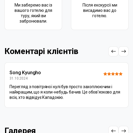
Ми заберемо вас із
Після екскурсії ми
вашого готелю для
висадимо вас до
туру, який ви
готелю.
забронювали.
Коментарі клієнтів
Song Kyungho
31.10.2024
Перегляд з повітряної кулі був просто захоплюючим і
найкращим, що я коли-небудь бачив. Це обов'язково для
всіх, хто відвідує Кападокію.
Галерея