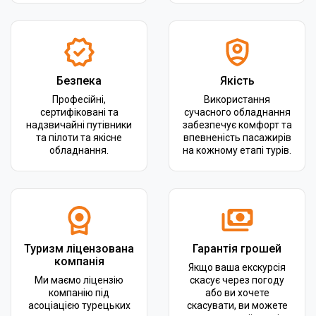
Безпека
Якість
Професійні,
Використання
сертифіковані та
сучасного обладнання
надзвичайні путівники
забезпечує комфорт та
та пілоти та якісне
впевненість пасажирів
обладнання.
на кожному етапі турів.
Туризм ліцензована
Гарантія грошей
компанія
Якщо ваша екскурсія
Ми маємо ліцензію
скасує через погоду
компанію під
або ви хочете
асоціацією турецьких
скасувати, ви можете