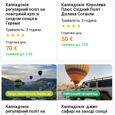
Каппадокія:
Каппадокія: Королева
регулярний політ на
Плюс Східний Політ -
повітряній кулі зі
Долина Соганли
сходом сонця в
Тривалість: 3 година
Гереме
Тривалість: 3 година
Стартова ціна
50 €
Стартова ціна
знижка до %50
70 €
знижка до %42
Скоро закінчиться термін дії
Найкращий продавець
Каппадокія:
Каппадокія: джип-
регулярний політ на
сафарі на заході сонця