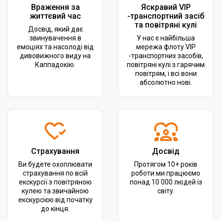
Враження за
Яскравий VIP
життєвий час
-транспортний засіб
та повітряні кулі
Досвід, який дає
звинувачення в
У нас є найбільша
емоціях та насолоді від
мережа флоту VIP
дивовижного виду на
-транспортних засобів,
Каппадокію.
повітряні кулі з гарячим
повітрям, і всі вони
абсолютно нові.
Страхування
Досвід
Ви будете охоплювати
Протягом 10+ років
страхування по всій
роботи ми працюємо
екскурсії з повітряною
понад 10 000 людей із
кулею та звичайною
світу.
екскурсією від початку
до кінця.