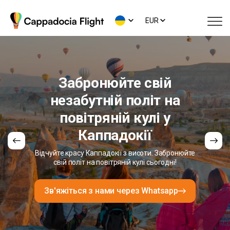
EUR
Забронюйте свій
незабутній політ на
повітряній кулі у
Каппадокії
Відчуйте красу Каппадокії з висоти. Забронюйте
свій політ на повітряній кулі сьогодні!
Зв'яжіться з нами через Whatsapp