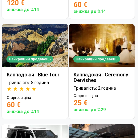
120 €
60 €
знижка до %14
знижка до %14
Найкращий продавець
Найкращий продавець
Каппадокія : Blue Tour
Каппадокія : Ceremony
Dervishes
Тривалість: 8 година
Тривалість: 2 година
Стартова ціна
Стартова ціна
25 €
60 €
знижка до %29
знижка до %14