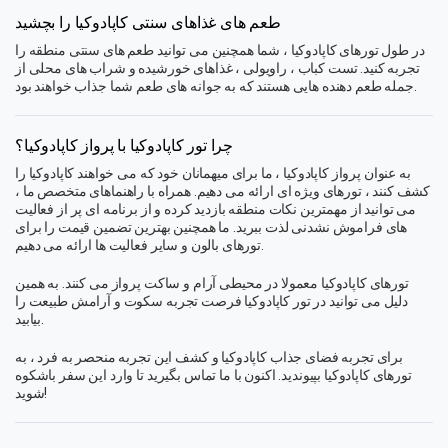
طعم های غذاهای سنتی کاپادوکیا را بچشید
در طول تورهای کاپادوکیا ، شما همچنین می توانید طعم های سنتی منطقه را
تجربه کنید. تست کباب ، راویولی ، غذاهای خورشیده و شراب های محلی از
جمله طعم دهنده هایی هستند که به جوانه های طعم شما جذاب خواهند بود.
چرا تور کاپادوکیا با پرواز کاپادوکیا؟
به عنوان پرواز کاپادوکیا ، ما برای میهمانان خود که می خواهند کاپادوکیا را
کشف کنند ، تورهای ویژه ای ارائه می دهیم. همراه با راهنماهای متخصص ما ،
می توانید از مهمترین نکات منطقه بازدید کرده و از برنامه ای پر از فعالیت
های فراموش نشدنی لذت ببرید. ما همچنین بهترین تضمین قیمت را برای
تورهای بالون و سایر فعالیت ها ارائه می دهیم.
تورهای کاپادوکیا معمولا در محیطی آرام و ساکت پرواز می کنند. به همین
دلیل می توانید در تور کاپادوکیا فرصت تجربه سکوت و آرامش طبیعت را
بیابید.
برای تجربه فضای جذاب کاپادوکیا و کشف این تجربه منحصر به فرد ، به
تورهای کاپادوکیا بپیوندید. اکنون با ما تماس بگیرید تا وارد این سفر باشکوه
شوید!