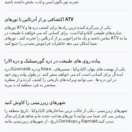
تجربه تور بالون ایمن و لذت بخش داشته باشید.
اکتشافی پر از آدرنالین با تورهای ATV
تورهای ATV یکی از سرگرم کننده ترین راه ها برای کشف دره ها و
سازندهای طبیعی کاپادوکیا است. برای کسانی که می خواهند با طبیعت در
تماس باشند و یک ماجراجویی پر از آدرنالین را تجربه کنند ، تورهای ATV ما به
شما امکان می دهد خاطرات فراموش نشدنی را جمع کنید.
پیاده روی های طبیعت در دره گورسینلیک و دره الارا
دره Güvercinlik و دره Ihlara ، یکی از بهشت ​​های پنهان کاپادوکیا ، مسیرهای
ایده آل برای کسانی است که می خواهند سفر کنند. در طول پیاده روی خود
در این دره ها ، می توانید ویرانه های تاریخی را کشف کرده و از منظره
منحصر به فرد منطقه لذت ببرید.
شهرهای زیرزمینی را کاوش کنید
شهرهای زیرزمینی ، یکی از جالب ترین ساختارهای کاپادوکیا ، تاریخ منطقه را
روشن می کند. شما می توانید با تورهای هدایت شده ما و شاهد هزاران سال
تاریخ ، از شهرهای زیرزمینی مانند Derinkuyu و Kaymaklı دیدن کنید.