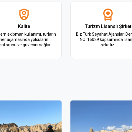
Kalite
Turizm Lisanslı Şirket
rn ekipman kullanımı, turların
Biz Türk Seyahat Ajansları De
her aşamasında yolcuların
NO: 16029 kapsamında lisan
onforunu ve güvenini sağlar.
şirketiz.