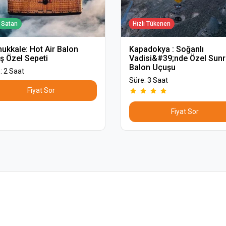
 Satan
Hızlı Tükenen
ukkale: Hot Air Balon
Kapadokya : Soğanlı
ş Özel Sepeti
Vadisi&#39;nde Özel Sunr
Balon Uçuşu
: 2 Saat
Süre: 3 Saat
Fiyat Sor
Fiyat Sor