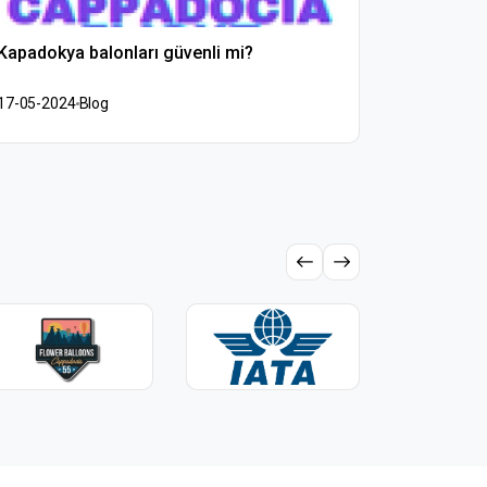
Kapadokya balonları güvenli mi?
Aynı zam
balon uç
17-05-2024
Blog
17-05-202