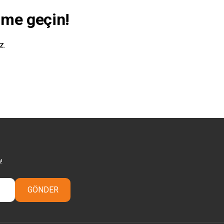
şime geçin!
z.
!
GÖNDER