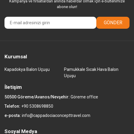
Kampanya ve fırsatlardan anında haberdar olmak için e-bültenimize
abone olun!
GÖNDER
Kurumsal
Kapadokya Balon Uçuşu
Pamukkale Sıcak Hava Balon
Uçuşu
İletişim
50500 Göreme/Avanos/Nevşehir:
Göreme office
Telefon:
+90 5308698850
e-posta:
info@cappadociaconcepttravel.com
Sosyal Medya