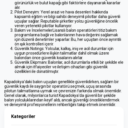
görünürlük ve bulut kapağı gibi faktörlere dayanarak kararlar 
alır.
Pilot Deneyim
: Yerel arazi ve hava desenleri hakkında 
kapsamlı eğitim ve bilgi sahibi deneyimli pilotlar daha güvenli 
uçuşlar sağlar. Reputable şirketler yolcu güvenliğine öncelik 
veren yetenekli pilotlar kullanıyor.
Bakım ve İncelemeler
Lisanslı balon operatörleri titiz bakım 
programlarına bağlı ve balonlarının hava değerini sağlamak 
için düzenli denetimler yaparlar. Bu, her uçuştan önce ayrıntılı 
ön ışık kontrolleri içerir.
Güvenlik Notings
: Yolcular, kalkış, iniş ve acil durumlar için 
uygun prosedürlere ilişkin talimatlar dahil olmak üzere 
balondan önce güvenlik kısalarını alırlar.
Güvenlik Ekipmanı
: Balonlar, acil durumlarla etkili bir şekilde ele 
almak için itfaiyeciler ve iletişim cihazları gibi güvenlik 
özellikleri ile donatılmıştır.
Kapadokya'daki balon uçuşları genellikle güvenlidirken, sağlam bir 
güvenlik kaydı ile saygın bir operatörü seçmek, uçuş sırasında 
pilotun talimatlarına uymak ve çevrenizin farkında olmak önemlidir. 
Genel olarak, milyonlarca turist Kapadokya'da güvenli bir şekilde 
balon yolculuklarından keyif aldı, ancak güvenliği önceliklendirmek 
ve deneyimli profesyonellerin rehberliğini takip etmek önemlidir.
Kategoriler