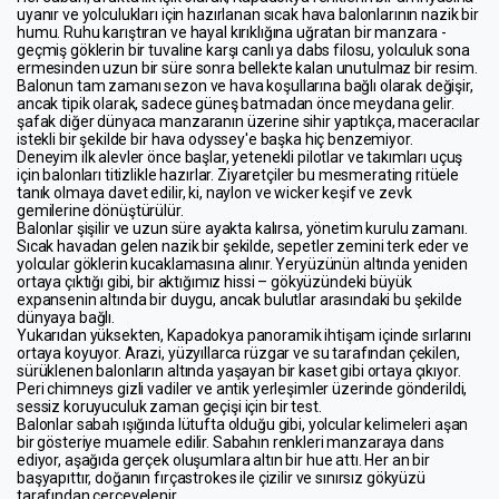
uyanır ve yolculukları için hazırlanan sıcak hava balonlarının nazik bir 
humu. Ruhu karıştıran ve hayal kırıklığına uğratan bir manzara - 
geçmiş göklerin bir tuvaline karşı canlı ya dabs filosu, yolculuk sona 
ermesinden uzun bir süre sonra bellekte kalan unutulmaz bir resim.
Balonun tam zamanı sezon ve hava koşullarına bağlı olarak değişir, 
ancak tipik olarak, sadece güneş batmadan önce meydana gelir. 
şafak diğer dünyaca manzaranın üzerine sihir yaptıkça, maceracılar 
istekli bir şekilde bir hava odyssey'e başka hiç benzemiyor.
Deneyim ilk alevler önce başlar, yetenekli pilotlar ve takımları uçuş 
için balonları titizlikle hazırlar. Ziyaretçiler bu mesmerating ritüele 
tanık olmaya davet edilir, ki, naylon ve wicker keşif ve zevk 
gemilerine dönüştürülür.
Balonlar şişilir ve uzun süre ayakta kalırsa, yönetim kurulu zamanı. 
Sıcak havadan gelen nazik bir şekilde, sepetler zemini terk eder ve 
yolcular göklerin kucaklamasına alınır. Yeryüzünün altında yeniden 
ortaya çıktığı gibi, bir aktığımız hissi – gökyüzündeki büyük 
expansenin altında bir duygu, ancak bulutlar arasındaki bu şekilde 
dünyaya bağlı.
Yukarıdan yüksekten, Kapadokya panoramik ihtişam içinde sırlarını 
ortaya koyuyor. Arazi, yüzyıllarca rüzgar ve su tarafından çekilen, 
sürüklenen balonların altında yaşayan bir kaset gibi ortaya çıkıyor. 
Peri chimneys gizli vadiler ve antik yerleşimler üzerinde gönderildi, 
sessiz koruyuculuk zaman geçişi için bir test.
Balonlar sabah ışığında lütufta olduğu gibi, yolcular kelimeleri aşan 
bir gösteriye muamele edilir. Sabahın renkleri manzaraya dans 
ediyor, aşağıda gerçek oluşumlara altın bir hue attı. Her an bir 
başyapıttır, doğanın fırçastrokes ile çizilir ve sınırsız gökyüzü 
tarafından çerçevelenir.