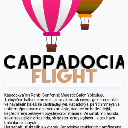
Kapadokya'nın Renkli Senfonisi: Majestic Balon Yolculuğu
Türkiye'nin kalbinde bir viski alanı ve merak ediyor, göklerin renkler 
ve hayallerin kalesi ile canlılaştığı yer. Kapadokya, peri chimneys ve 
antik mağaralarının egi manzarasıyla, sadece bir hedef değil; 
keşfedilmeyi bekleyen büyüleyici bir macera. Ve şafak molasında, 
sakin sessizliğin ortasında, bir gösteri ortaya çıkıyor - sıcak hava 
balonlarının büyük.
Her sabah, ufukta ilk ışık olarak, Kapadokya renklerin bir amfiyasına 