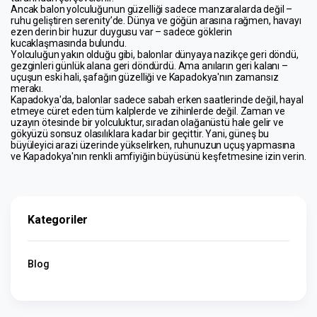
Ancak balon yolculuğunun güzelliği sadece manzaralarda değil – 
ruhu geliştiren serenity’de. Dünya ve göğün arasına rağmen, havayı 
ezen derin bir huzur duygusu var – sadece göklerin 
kucaklaşmasında bulundu.
Yolculuğun yakın olduğu gibi, balonlar dünyaya nazikçe geri döndü, 
gezginleri günlük alana geri döndürdü. Ama anıların geri kalanı – 
uçuşun eski hali, şafağın güzelliği ve Kapadokya'nın zamansız 
merakı.
Kapadokya'da, balonlar sadece sabah erken saatlerinde değil, hayal 
etmeye cüret eden tüm kalplerde ve zihinlerde değil. Zaman ve 
uzayın ötesinde bir yolculuktur, sıradan olağanüstü hale gelir ve 
gökyüzü sonsuz olasılıklara kadar bir geçittir. Yani, güneş bu 
büyüleyici arazi üzerinde yükselirken, ruhunuzun uçuş yapmasına 
ve Kapadokya'nın renkli amfiyiğin büyüsünü keşfetmesine izin verin.
Kategoriler
Blog