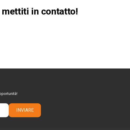
i
mettiti in contatto!
pportunità!
INVIARE