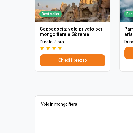
Best seller
Best
Cappadocia: volo privato per
Pam
mongolfiera a Göreme
aria
Durata: 3 ora
Dura
Chiedi il prezzo
Volo in mongolfiera