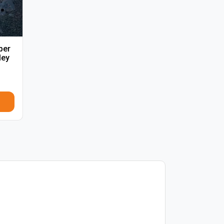
per
ley