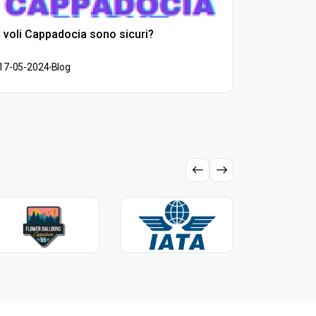
I voli Cappadocia sono sicuri?
Quanti pa
contemp
17-05-2024
Blog
17-05-202