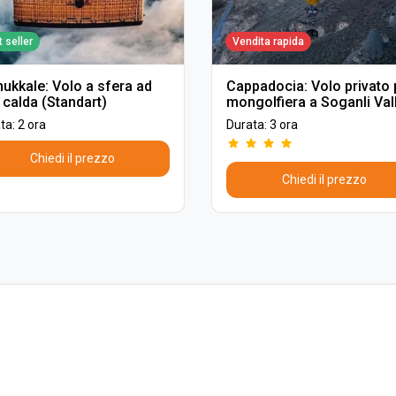
 seller
Vendita rapida
ukkale: Volo a sfera ad
Cappadocia: Volo privato 
 calda (Standart)
mongolfiera a Soganli Val
ta: 2 ora
Durata: 3 ora
Chiedi il prezzo
Chiedi il prezzo