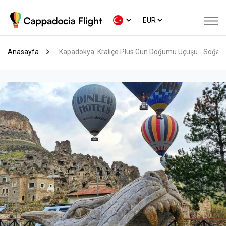
×
Yapay zekâ asistanı
✦
EUR
Anasayfa
Kapadokya: Kraliçe Plus Gün Doğumu Uçuşu - Soğanlı