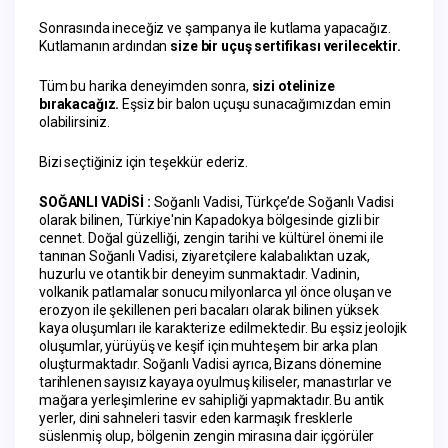
Sonrasında ineceğiz ve şampanya ile kutlama yapacağız. 
Kutlamanın ardından 
size bir uçuş sertifikası verilecektir.
Tüm bu harika deneyimden sonra, 
sizi otelinize 
bırakacağız.
 Eşsiz bir balon uçuşu sunacağımızdan emin 
olabilirsiniz.
Bizi seçtiğiniz için teşekkür ederiz.
﻿SOĞANLI VADİSİ : 
Soğanlı Vadisi, Türkçe’de Soğanlı Vadisi 
olarak bilinen, Türkiye'nin Kapadokya bölgesinde gizli bir 
cennet. Doğal güzelliği, zengin tarihi ve kültürel önemi ile 
tanınan Soğanlı Vadisi, ziyaretçilere kalabalıktan uzak, 
huzurlu ve otantik bir deneyim sunmaktadır. Vadinin, 
volkanik patlamalar sonucu milyonlarca yıl önce oluşan ve 
erozyon ile şekillenen peri bacaları olarak bilinen yüksek 
kaya oluşumları ile karakterize edilmektedir. Bu eşsiz jeolojik 
oluşumlar, yürüyüş ve keşif için muhteşem bir arka plan 
oluşturmaktadır. Soğanlı Vadisi ayrıca, Bizans dönemine 
tarihlenen sayısız kayaya oyulmuş kiliseler, manastırlar ve 
mağara yerleşimlerine ev sahipliği yapmaktadır. Bu antik 
yerler, dini sahneleri tasvir eden karmaşık fresklerle 
süslenmiş olup, bölgenin zengin mirasına dair içgörüler 