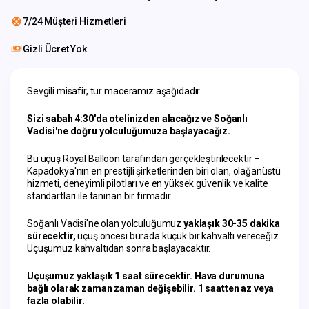
7/24 Müşteri Hizmetleri
Gizli Ücret Yok
Sevgili misafir, tur maceramız aşağıdadır.
Sizi sabah 4:30'da otelinizden alacağız ve Soğanlı 
Vadisi'ne doğru yolculuğumuza başlayacağız.
Bu uçuş Royal Balloon tarafından gerçekleştirilecektir – 
Kapadokya'nın en prestijli şirketlerinden biri olan, olağanüstü 
hizmeti, deneyimli pilotları ve en yüksek güvenlik ve kalite 
standartları ile tanınan bir firmadır.
Soğanlı Vadisi'ne olan yolculuğumuz 
yaklaşık 30-35 dakika 
sürecektir,
 uçuş öncesi burada küçük bir kahvaltı vereceğiz. 
Uçuşumuz kahvaltıdan sonra başlayacaktır.
Uçuşumuz yaklaşık 1 saat sürecektir. Hava durumuna 
bağlı olarak zaman zaman değişebilir. 1 saatten az veya 
fazla olabilir.