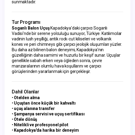
sunmaktadır.
Tur Programı
Soganlı Balon Uçuş
Kapadokya'daki çarpıcı Soganlı
Vadisi'nde bir serene yolculuğu sunuyor, Türkiye. Katılımcılar
vadinin lush yeşilliği, antik rock-cut kiliseleri ve volkanik
kones ve peri chimneys gibi çarpıcı jeolojik oluşumları yüzler.
Bu daha az bilinen balon deneyimi, Kapadokya'nın
güzelliğinin daha samimi ve huzurlu bir keşif sunar. Uçuşlar
genellikle sabah erken veya öğleden sonra, çevre
manzaralarının olumlu hava koşullarını ve çarpıcı
görüşlerinden yararlanmak için gerçekleşir.
Dahil Olanlar
Otelden alma
Uçuştan önce küçük bir kahvaltı
uçuş alanına transfer
Şampanya servisi ve uçuş sertifikası
Otele dönüş
Nitelikli ve profesyonel pilot
Kapadokya'da harika bir deneyim