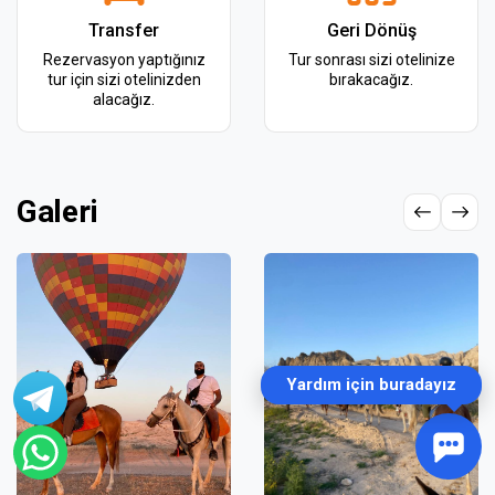
Transfer
Geri Dönüş
Rezervasyon yaptığınız
Tur sonrası sizi otelinize
tur için sizi otelinizden
bırakacağız.
alacağız.
Galeri
👋 Merhaba, ben Cappadocia Flight 
asistanıyım! Hangi turu arıyorsunuz? 
Aklınızdakini yazın, en uygununu birlikte 
bulalım.
Powered by
Commoware