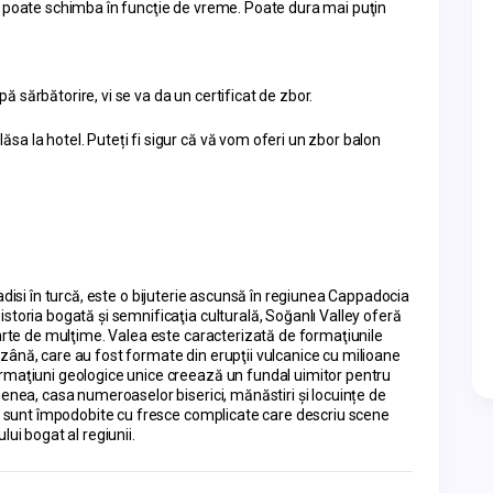
e poate schimba în funcţie de vreme. Poate dura mai puţin 
 sărbătorire, vi se va da un certificat de zbor.
a la hotel. Puteți fi sigur că vă vom oferi un zbor balon 
disi în turcă, este o bijuterie ascunsă în regiunea Cappadocia 
toria bogată şi semnificaţia culturală, Soğanlı Valley oferă 
arte de mulţime. Valea este caracterizată de formaţiunile 
ână, care au fost formate din erupţii vulcanice cu milioane 
rmaţiuni geologice unice creează un fundal uimitor pentru 
enea, casa numeroaselor biserici, mănăstiri și locuințe de 
ce sunt împodobite cu fresce complicate care descriu scene 
ui bogat al regiunii.