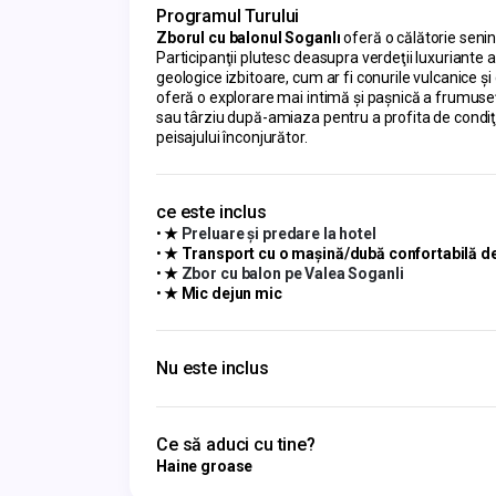
Programul Turului
Zborul cu balonul Soganlı
oferă o călătorie seni
Participanţii plutesc deasupra verdeţii luxuriante a v
geologice izbitoare, cum ar fi conurile vulcanice 
oferă o explorare mai intimă şi paşnică a frumuse
sau târziu după-amiaza pentru a profita de condiţii
peisajului înconjurător.
ce este inclus
★
Preluare și predare la hotel
★ Transport cu o mașină/dubă confortabilă de l
★
Zbor cu balon pe Valea Soganli
★ Mic dejun mic
Nu este inclus
Ce să aduci cu tine?
Haine groase