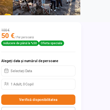
100 €
50 €
/ Per persoană
reducere de până la %50
Oferta speciala
Alegeți data și numărul de persoane
Selectați Data
1 Adult, 0 Copil
Verifică disponibilitatea