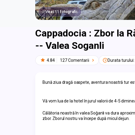
Vezi 11 fotografii
Cappadocia : Zbor la R
-- Valea Soganli
4.84
127 Comentarii
Durata turului:
Bună ziua dragă oaspete, aventura noastră tur est
Vă vom lua de la hotel în jurul valorii de 4-5 dimine
Călătoria noastră în valea Soğanlı va dura aproxim
zbor. Zborul nostru va începe după micul dejun.