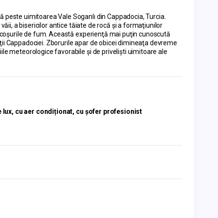
nă peste uimitoarea Vale Soganlı din Cappadocia, Turcia.
ăii, a bisericilor antice tăiate de rocă şi a formaţiunilor
şi coşurile de fum. Această experienţă mai puţin cunoscută
ţii Cappadociei. Zborurile apar de obicei dimineaţa devreme
le meteorologice favorabile şi de privelişti uimitoare ale
ux, cu aer condiționat, cu șofer profesionist