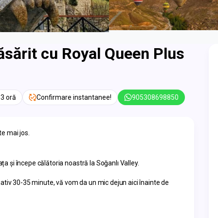
ăsărit cu Royal Queen Plus
 3 oră
Confirmare instantanee!
905308698850
e mai jos.
ața și începe călătoria noastră la Soğanlı Valley.
ativ 30-35 minute, vă vom da un mic dejun aici înainte de 