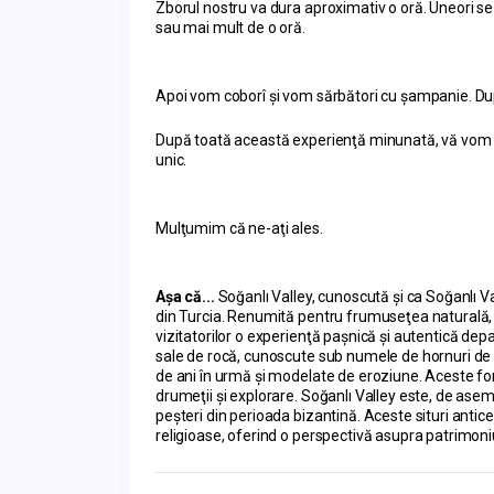
Zborul nostru va dura aproximativ o oră. Uneori s
sau mai mult de o oră.
Apoi vom coborî şi vom sărbători cu şampanie. După
După toată această experienţă minunată, vă vom lăs
unic.
Mulţumim că ne-aţi ales.
Aşa că... 
Soğanlı Valley, cunoscută și ca Soğanlı Va
din Turcia. Renumită pentru frumuseţea naturală, is
vizitatorilor o experienţă paşnică şi autentică dep
sale de rocă, cunoscute sub numele de hornuri de z
de ani în urmă şi modelate de eroziune. Aceste fo
drumeţii şi explorare. Soğanlı Valley este, de asem
peșteri din perioada bizantină. Aceste situri anti
religioase, oferind o perspectivă asupra patrimoniul