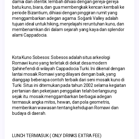
damai dan otentik. lembah dihiasi dengan gereja-gereja 
batu kuno, biara, dan gua membengkak kencan kembali ke 
periode Bizantium, dihiasi dengan pinggiran rumit yang 
menggambarkan adegan agama. Soğanlı Valley adalah 
tujuan ideal untuk hiking, menjelajahi reruntuhan kuno, dan 
membenamkan diri dalam sejarah yang kaya dan splendor 
alami Cappadocia.
Kota Kuno Sobesos: Sobesos adalah situs arkeologi 
Romawi kuno yang terletak di dekat desa modern 
Şahinefendi di wilayah Cappadocia Turki. Ini dikenal dengan 
lantai mosaik Romawi yang dilayani dengan baik, yang 
dianggap beberapa contoh terbaik dari seni mosaik kuno di 
Turki. Situs ini ditemukan pada tahun 2002 selama kegiatan 
pertanian dan pekerjaan penggalian telah berlangsung 
sejak itu. mosaik menggambarkan berbagai adegan 
termasuk angka mitos, hewan, dan pola geometris, 
memberikan wawasan tentang kehidupan Romawi dan 
budaya di daerah.
LUNCH TERMASUK ( ONLY DRINKS EXTRA FEE)