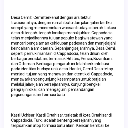
Desa Cemil: .Cemil terkenal dengan arsitektur 
tradisionalnya, dengan rumah batu dan jalan-jalan berliku 
sempit yang mencerminkan warisan budaya daerah. Lokasi 
desa di tengah-tengah lanskap menakjubkan Cappadocia 
telah menjadikannya tujuan populer bagi wisatawan yang 
mencari pengalaman kehidupan pedesaan dan menjelajahi 
keindahan alam daerah. Sepanjang sejarahnya, Desa Cemil, 
seperti pemukiman lain di Cappadocia, telah dihuni oleh 
berbagai peradaban, termasuk Hittites, Persia, Bizantium, 
dan Ottoman. Berbagai pengaruh ini telah berkontribusi 
pada identitas budaya unik desa. Hari Ini, Cemil Desa tetap 
menjadi tujuan yang menawan dan otentik di Cappadocia, 
menawarkan pengunjung kesempatan untuk berjalan 
melalui jalan-jalan bersejarahnya, kunjungi bengkel 
pengrajin lokal, dan mengagumi pemandangan 
pegunungan dan formasi batu.
Kastil Uchisar: Kastil Ortahisar, terletak di kota Ortahisar di 
Cappadocia, Turki, adalah benteng bersejarah yang 
terpisahkan atop formasi batu alam. Kencan kembali ke 