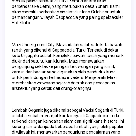
mosaik paling terawat di Turki. Kemudian kita akan 
berkendara ke Cemil, yang merupakan desa Yunani. Kami 
akan memiliki perhentian singkat di istana Ortahisar untuk 
pemandangan wilayah Cappadocia yang paling spektakuler. 
Hotel Info
Mazı Underground City: Mazı adalah salah satu kota bawah 
tanah yang dikenal di Cappadocia, Turki. Terletak di dekat 
kota Ürgüp, itu adalah kompleks bawah tanah yang menarik 
diukir dari batu vulkanik lunak., Mazı menawarkan 
pengunjung sekilas ke jaringan terowongan yang rumit, 
kamar, dan bagian yang digunakan oleh penduduk kuno 
untuk perlindungan terhadap invaders. Menjelajahi Mazı 
memberikan wawasan sejarah daerah dan pencapaian 
arsitektur yang cerdik dari orang-orangnya.
Lembah Soğanlı: juga dikenal sebagai Vadisi Soğanlı di Turki, 
adalah lembah menakjubkan lainnya di Cappadocia, Turki, 
terkenal dengan keindahan alam dan signifikansi historis. Ini 
kurang ramai daripada beberapa lembah yang lebih populer 
di wilayah ini, menawarkan pengunjung pengalaman yang 