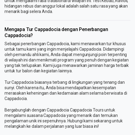
untuk mengalami rasa tradisional di wilayah ini. Test Kebab, Ravioli,
hidangan rebus dan anggur lokal adalah salah satu rasa yang akan
menarik bagi selera Anda.
Mengapa Tur Cappadocia dengan Penerbangan
Cappadocia?
Sebagai penerbangan Cappadocia, kami menawarkan tur khusus
untuk tamu kami yang ingin menjelajahi Cappadocia. Didampingi
oleh pemandu ahli kami, Anda dapat mengunjungi poin terpenting
di wilayah ini dan menikmati program yang penuh dengan kegiatan
yang tak terlupakan. Kami juga menawarkan jaminan harga terbaik
untuk tur balon dan kegiatan lainnya.
Tur Cappadocia biasanya terbang di lingkungan yang tenang dan
sunyi. Oleh karena itu, Anda bisa mendapatkan kesempatan
merasakan keheningan dan kedamaian alam selama berwisata di
Cappadocia.
Bergabunglah dengan Cappadocia Cappadocia Tours untuk
mengalami suasana Cappadocia yang menarik dan temukan
pengalaman unik ini sepenuhnya. Hubungi kami sekarang untuk
melangkah ke dalam perjalanan yang luar biasa ini!