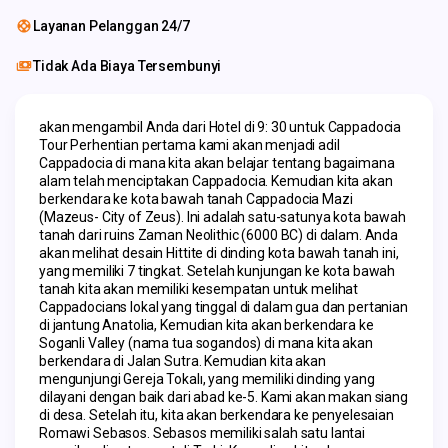
Layanan Pelanggan 24/7
Tidak Ada Biaya Tersembunyi
akan mengambil Anda dari Hotel di 9: 30 untuk Cappadocia 
Tour Perhentian pertama kami akan menjadi adil 
Cappadocia di mana kita akan belajar tentang bagaimana 
alam telah menciptakan Cappadocia. Kemudian kita akan 
berkendara ke kota bawah tanah Cappadocia Mazi 
(Mazeus- City of Zeus). Ini adalah satu-satunya kota bawah 
tanah dari ruins Zaman Neolithic (6000 BC) di dalam. Anda 
akan melihat desain Hittite di dinding kota bawah tanah ini, 
yang memiliki 7 tingkat. Setelah kunjungan ke kota bawah 
tanah kita akan memiliki kesempatan untuk melihat 
Cappadocians lokal yang tinggal di dalam gua dan pertanian 
di jantung Anatolia, Kemudian kita akan berkendara ke 
Soganli Valley (nama tua sogandos) di mana kita akan 
berkendara di Jalan Sutra. Kemudian kita akan 
mengunjungi Gereja Tokalı, yang memiliki dinding yang 
dilayani dengan baik dari abad ke-5. Kami akan makan siang 
di desa. Setelah itu, kita akan berkendara ke penyelesaian 
Romawi Sebasos. Sebasos memiliki salah satu lantai 