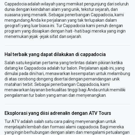
Cappadocia adalah wilayah yang memikat pengunjung dari seluruh
dunia dengan keindahan alam yang unik, tekstur sejarah, dan
suasana yang menarik. Sebagai penerbangan Cappadocia, kami
mengundang Anda ke perjalanan yang tak terlupakan dalam
geografi yang luar biasa ini. Tur Cappadocia kami penuh dengan
program yang disiapkan dengan hati -hati bagi mereka yang ingin
menemukan jejak -jejak sifat dan sejarah.
Hal terbaik yang dapat dilakukan di cappadocia
Salah satu kegiatan pertama yang terlintas dalam pikiran ketika
datang ke Cappadocia adalah tur balon. Perjalanan ajaib ini, yang
dimulai pada dini hari, menawarkan kesempatan untuk melambung
di atas cerobong dongeng disertai dengan pemandangan unik
matahari terbit. Sebagai penerbangan Cappadocia, kami
menawarkan layanan berkualitas tinggi bagi Anda untuk memiliki
pengalaman tur balon yang aman dan menyenangkan.
Eksplorasi yang diisi adrenalin dengan ATV Tours
Tur ATV adalah salah satu cara paling menyenangkan untuk
menjelajahi lembah dan formasi alami cappadocia. Bagi mereka
yang ingin berhubungan dengan alam dan mengalami petualangan