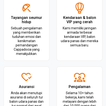
Tayangan seumur
Kendaraan & balon
hidup
VIP yang cerah
Sebuah pengalaman
Kami memiliki jaringan
yang memberikan
armada terbesar
tuduhan emosi dan
kendaraan VIP, balon
kenikmatan
udara panas dan mereka
pemandangan
semua baru.
Cappadocia yang
menakjubkan.
Asuransi
Pengalaman
Anda akan menutupi
Selama 10+ tahun
asuransi di seluruh tur
bekerja, kami telah
balon udara panas dan
melayani dengan lebih
tur normal dari awal
dari 10.000 orang dari