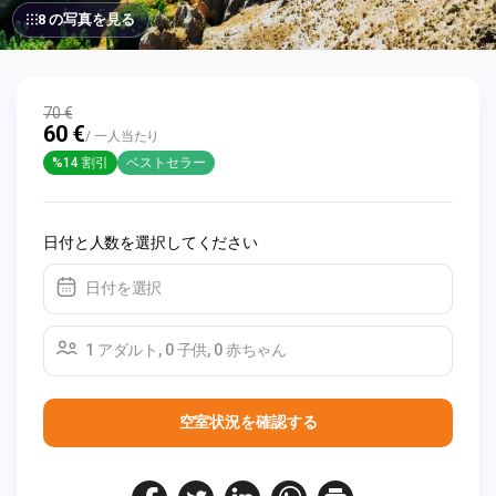
8 の写真を見る
70 €
60 €
/ 一人当たり
%14 割引
ベストセラー
日付と人数を選択してください
日付を選択
1 アダルト, 0 子供, 0 赤ちゃん
空室状況を確認する