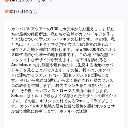
24/7カスタマーサポート
隠れた料金なし
カッパドキアツアーの9:30にホテルからお迎えします 私た
ちの最初の停留所は、私たちが自然がカッパドキアを作っ
た方法について学ぶカッパドキアの妖精です。 その後、私
たちは、カッパドキアマジ(マゼウス市)の最古の最もよく
保存された地下都市に運転します。 紀元前6000年のネオリ
ス時代遺跡から唯一の地下都市です。 この地下街の壁にヒ
ッタタイトなデザインが見えます。 地下街を訪れると、
Anatoliaの中心に洞窟や農作物の中に生息する地元のカパ
ドキアを見ることができます。その後、我々はシルクロー
ドに運転するソガンリバレー(旧名ソガンド)に運転しま
す。 それから私達は5世紀からよく保存された壁のフレス
コの教会を訪問します。 村内でランチをご用意いたしま
す。 その後、セバスオス・ローマの決済に着手します。 
Sebasosはトルコで最もよく保存されたモザイクの床の1つ
です。 その後、ギリシャの村であるCemilにドライブしま
す。 カッパドキア地域の最も壮観な景色を望むオルタヒサ
ル城で簡単に停車します。 ホテルへの送迎