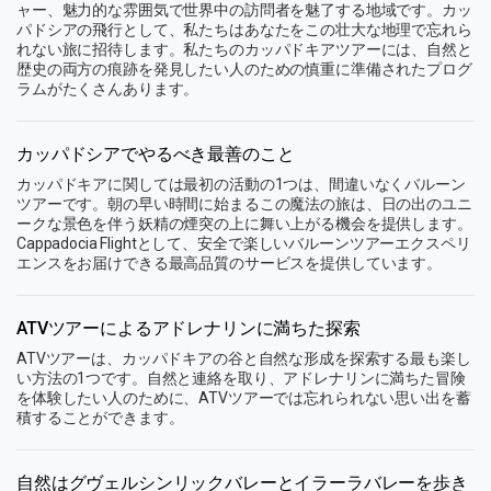
ャー、魅力的な雰囲気で世界中の訪問者を魅了する地域です。カッ
パドシアの飛行として、私たちはあなたをこの壮大な地理で忘れら
れない旅に招待します。私たちのカッパドキアツアーには、自然と
歴史の両方の痕跡を発見したい人のための慎重に準備されたプログ
ラムがたくさんあります。
カッパドシアでやるべき最善のこと
カッパドキアに関しては最初の活動の1つは、間違いなくバルーン
ツアーです。朝の早い時間に始まるこの魔法の旅は、日の出のユニ
ークな景色を伴う妖精の煙突の上に舞い上がる機会を提供します。
Cappadocia Flightとして、安全で楽しいバルーンツアーエクスペリ
エンスをお届けできる最高品質のサービスを提供しています。
ATVツアーによるアドレナリンに満ちた探索
ATVツアーは、カッパドキアの谷と自然な形成を探索する最も楽し
い方法の1つです。自然と連絡を取り、アドレナリンに満ちた冒険
を体験したい人のために、ATVツアーでは忘れられない思い出を蓄
積することができます。
自然はグヴェルシンリックバレーとイラーラバレーを歩き