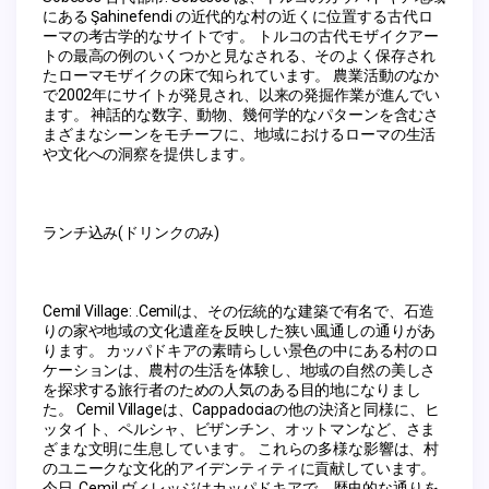
にある Şahinefendi の近代的な村の近くに位置する古代ロ
ーマの考古学的なサイトです。 トルコの古代モザイクアー
トの最高の例のいくつかと見なされる、そのよく保存され
たローマモザイクの床で知られています。 農業活動のなか
で2002年にサイトが発見され、以来の発掘作業が進んでい
ます。 神話的な数字、動物、幾何学的なパターンを含むさ
まざまなシーンをモチーフに、地域におけるローマの生活
や文化への洞察を提供します。
ランチ込み(ドリンクのみ)
Cemil Village: .Cemilは、その伝統的な建築で有名で、石造
りの家や地域の文化遺産を反映した狭い風通しの通りがあ
ります。 カッパドキアの素晴らしい景色の中にある村のロ
ケーションは、農村の生活を体験し、地域の自然の美しさ
を探求する旅行者のための人気のある目的地になりまし
た。 Cemil Villageは、Cappadociaの他の決済と同様に、ヒ
ッタイト、ペルシャ、ビザンチン、オットマンなど、さま
ざまな文明に生息しています。 これらの多様な影響は、村
のユニークな文化的アイデンティティに貢献しています。 
今日, Cemil ヴィレッジはカッパドキアで、歴史的な通りを