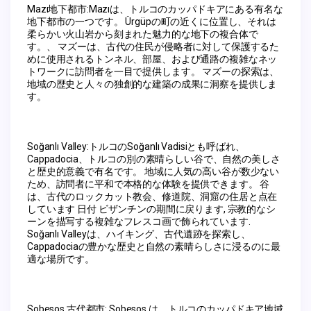
Mazı地下都市:Mazıは、トルコのカッパドキアにある有名な
地下都市の一つです。 Ürgüpの町の近くに位置し、それは
柔らかい火山岩から刻まれた魅力的な地下の複合体で
す。、 マズーは、古代の住民が侵略者に対して保護するた
めに使用されるトンネル、部屋、および通路の複雑なネッ
トワークに訪問者を一目で提供します。 マズーの探索は、
地域の歴史と人々の独創的な建築の成果に洞察を提供しま
す。
Soğanlı Valley:トルコのSoğanlı Vadisiとも呼ばれ、
Cappadocia、トルコの別の素晴らしい谷で、自然の美しさ
と歴史的意義で有名です。 地域に人気の高い谷が数少ない
ため、訪問者に平和で本格的な体験を提供できます。 谷
は、古代のロックカット教会、修道院、洞窟の住居と点在
しています 日付 ビザンチンの期間に戻ります, 宗教的なシ
ーンを描写する複雑なフレスコ画で飾られています. 
Soğanlı Valleyは、ハイキング、古代遺跡を探索し、
Cappadociaの豊かな歴史と自然の素晴らしさに浸るのに最
適な場所です。
Sobesos 古代都市: Sobesos は、トルコのカッパドキア地域