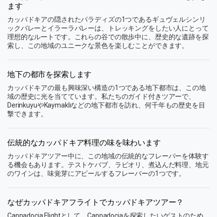
ます
カッパドキアの隠されたパラディズの1つであるギュヴェルシンリ
ックバレーとイラーラバレーは、トレッキングをしたい人にとって
理想的なルートです。これらの谷での散歩中に、歴史的な遺跡を探
索し、この地域のユニークな景色を楽しむことができます。
地下の都市を探索します
カッパドキアの最も興味深い構造の1つである地下都市は、この地
域の歴史に光を当てています。私たちのガイド付きツアーで、
DerinkuyuやKaymaklıなどの地下都市を訪れ、何千年もの歴史を目
撃できます。
伝統的なカッパドキア料理の味を味わいます
カッパドキアツアー中に、この地域の伝統的なフレーバーを体験す
る機会もあります。テストケバブ、ラビオリ、煮込んだ料理、地元
のワインは、味覚芽にアピールするフレーバーの1つです。
なぜカッパドキアフライトでカッパドキアツアー？
Cappadocia Flightとして、Cappadociaを探索したいゲストのため