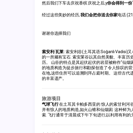
然后我们下车去庆祝香槟 庆祝之后,y
你会得到一份
经过这些美妙的经历, 
我们会把你送去你家
电话:(
谢谢你选择我们
索安利·瓦莱: 
索安利谷(土耳其语:Soğanlı Vadisi
的一所藏有宝石. 索安莱谷以其自然美貌、丰富历
历。 山谷的特点是其起伏起伏的岩层被称作"仙烟囱
的地质构造为徒步旅行和勘探创造了令人惊叹的背
在地,这些住所可以追溯到拜占庭时期。 这些古代
的丰富遗产。
旅游项目
气球飞行
在土耳其卡帕多西亚的 惊人的索甘利河谷
并有惊人的地质构造,如火山锥和仙烟囱. 这种鲜
索. 飞行通常于清晨或下午下旬进行,以利用有利的