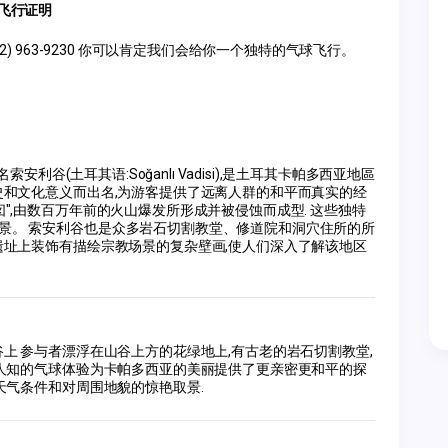
飞行证明
212) 963-9230 你可以肯定我们会给你一个独特的气球飞行。
)又名索安利谷(土耳其语:Soğanlı Vadisi),是土耳其卡帕多西亚地區
史和文化意义而出名,为游客提供了远离人群的和平而真实的经
",由数百万年前的火山爆发所形成并被侵蚀而成型. 这些独特
景。 索安利谷也是众多岩石切割教堂、修道院和洞穴住所的所
遗址上装饰有描绘宗教场景的复杂壁画,使人们深入了解该地区
上 参与者漂浮在山谷上方的花绿地上,有古老的岩石切割教堂,
为人知的气球体验为卡帕多西亚的美丽提供了更亲密更和平的探
天气条件和对周围地貌的惊艳取景.