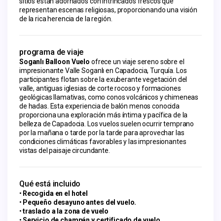
sitios están adornados con intrincados frescos que 
representan escenas religiosas, proporcionando una visión 
de la rica herencia de la región.
programa de viaje
Soganlı Balloon Vuelo
ofrece un viaje sereno sobre el
impresionante Valle Soganlı en Capadocia, Turquía. Los
participantes flotan sobre la exuberante vegetación del
valle, antiguas iglesias de corte rocoso y formaciones
geológicas llamativas, como conos volcánicos y chimeneas
de hadas. Esta experiencia de balón menos conocida
proporciona una exploración más íntima y pacífica de la
belleza de Capadocia. Los vuelos suelen ocurrir temprano
por la mañana o tarde por la tarde para aprovechar las
condiciones climáticas favorables y las impresionantes
vistas del paisaje circundante.
Qué está incluido
Recogida en el hotel
Pequeño desayuno antes del vuelo.
traslado a la zona de vuelo
Servicio de champán y certificado de vuelo.