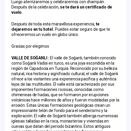
Luego aterrizaremos y celebraremos con champán. 
Después de la celebración, 
se te dará un certificado de 
vuelo.
Después de toda esta maravillosa experiencia, 
te 
dejaremos en tu hotel.
 Puedes estar seguro de que te 
ofreceremos un vuelo en globo único.
Gracias por elegirnos
VALLE DE SOĞANLI :
 El valle de Soğanlı, también conocido 
como Soğanlı Vadisi en turco, es una joya escondida en la 
región de Capadocia en Turquía. Reconocido por su belleza 
natural, rica historia y significado cultural, el valle de Soğanlı 
ofrece a los visitantes una experiencia pacífica y auténtica 
lejos de las multitudes. El valle está caracterizado por sus 
imponentes formaciones rocosas, conocidas como 
chimeneas de hadas, que se formaron por erupciones 
volcánicas hace millones de años y fueron modeladas por la 
erosión. Estas únicas formaciones geológicas crean un 
impresionante telón de fondo para el senderismo y la 
exploración. El valle de Soğanlı también alberga numerosas 
iglesias talladas en la roca, monasterios y viviendas en 
cuevas que datan del periodo bizantino. Estos antiguos 