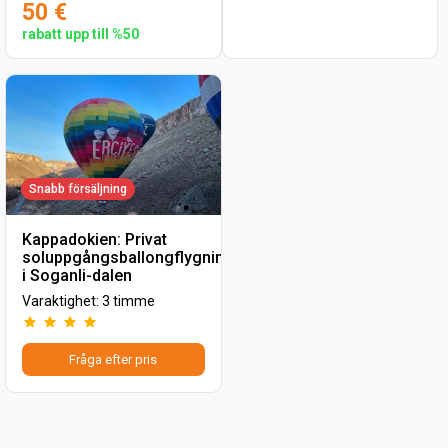
50 €
rabatt upp till %50
Snabb försäljning
Kappadokien: Privat
soluppgångsballongflygning
i Soganli-dalen
Varaktighet: 3 timme
Fråga efter pris