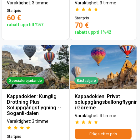
Varaktighet: 3 timme
Varaktighet: 3 timme
Startpris
60 €
Startpris
70 €
rabatt upp till %57
rabatt upp till %42
Specialerbjudande
Bästsäljare
Kappadokien: Kunglig
Kappadokien: Privat
Drottning Plus
soluppgångsballongflygnin
Soluppgångsflygning --
i Göreme
Soganli-dalen
Varaktighet: 3 timme
Varaktighet: 3 timme
Fråga efter pris
Startpris