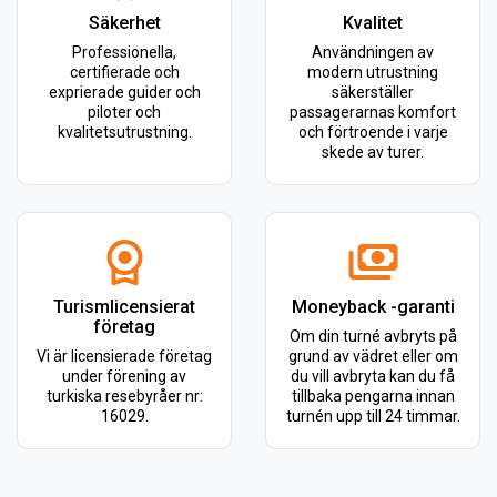
Säkerhet
Kvalitet
Professionella,
Användningen av
certifierade och
modern utrustning
exprierade guider och
säkerställer
piloter och
passagerarnas komfort
kvalitetsutrustning.
och förtroende i varje
skede av turer.
Turismlicensierat
Moneyback -garanti
företag
Om din turné avbryts på
Vi är licensierade företag
grund av vädret eller om
under förening av
du vill avbryta kan du få
turkiska resebyråer nr:
tillbaka pengarna innan
16029.
turnén upp till 24 timmar.