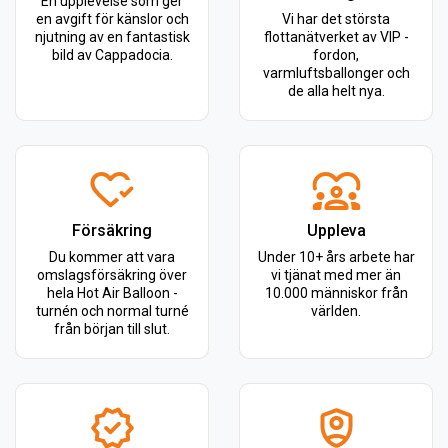
En upplevelse som ger
en avgift för känslor och
Vi har det största
njutning av en fantastisk
flottanätverket av VIP -
bild av Cappadocia.
fordon,
varmluftsballonger och
de alla helt nya.
Försäkring
Uppleva
Du kommer att vara
Under 10+ års arbete har
omslagsförsäkring över
vi tjänat med mer än
hela Hot Air Balloon -
10.000 människor från
turnén och normal turné
världen.
från början till slut.