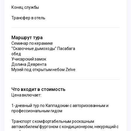
Конец службы
Трансфер в отель
Маршрут тура
Семинар по керамике
"Сказочные дымоходы" Пасабага
обед
Учисарский замок
Долина Деврента
Музей под открытым небом Zelve
Что входит в стоимость
Цена включает:
1-дневный тур по Каппадокии с авторизованным и
профессиональным гидом
Транспорт с комфортабельным роскошным
автомобилем/фургоном с кондиционером, некурящий с