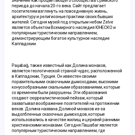
значение как процветающего сообщества с римского 
периода до начала 20-го века. Сайт предлагает 
посетителям взглянуть на повседневную жизнь, 
архитектуру и религиозные практики своих бывших 
жителей. Сегодня музей под открытым небом Zelve 
является объектом Всемирного наследия ЮНЕСКО и 
популярным туристическим направлением, 
демонстрирующим богатое культурное наследие 
Каппадокии.
Paşabağ, также известный как Долина монахов, 
является геологической страной чудес, расположенной 
в Каппадокии, Турция. Он известен своими 
поразительными сказочными дымоходами, высокими 
конусообразными скальными образованиями, которые 
со временем были разрушены. Эти образования 
создают сюрреалистический пейзаж, который 
захватывал воображение посетителей на протяжении 
веков. Долина названа Долиной монахов из-за 
выдолбленных сказочных дымоходов, которые 
использовались в качестве жилищ и церквей ранними 
христианскими монахами. Сегодня Пашабаг является 
популярным туристическим направлением, где 