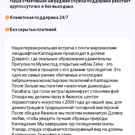
Наша отмеченная наградами служба поддержки работает
круглосуточно и без выходных.
Клиентская поддержка 24/7
Без скрытых платежей
Наша первая реальная встреча с почти марсианским 
ландшафтом Каппадокии происходит в долине 
Деврент, где скальные образования удивительны. 
Прогулка по Музею под открытым небом Zelve - это 
путешествие в прошлое с его домами троглодитов. Это 
одно из самых ранних обитаемых и последних 
заброшенных монастырских поселений в Каппадокии. 
После Зельве мы посетим «сказочные дымоходы» 
Пасабага, где голос ветра гармонирует с песнями фей. 
Отсюда мы делаем паузу в Аваносе, центре 
терракотового искусства с 2000 года до нашей эры, для 
демонстрации в традиционной гончарной мастерской. 
После обеда в Аваносе мы посетим знаменитую Долину 
любви, чтобы увидеть лучшие образцы природы 
Каппадокии. Мы завершаем тур посещением скалы 
Учисар, откуда открывается панорамный вид на долины 
Каппадокии. Трансфер в отель