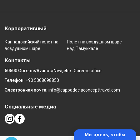
Корпоративный
Каппадокийский полет на
Полет на воздушном шаре
воздушном шаре
над Памуккале
Контакты
50500 Göreme/Avanos/Nevşehir:
Göreme office
Телефон:
+90 5308698850
Электронная почта:
info@cappadociaconcepttravel.com
Социальные медиа
Мы здесь, чтобы