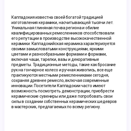
Каппадокия известна своей богатой традицией 
изготовления керамики, насчитывающей тысячи лет. 
Уникальная глиняная почва региона и обилие 
квалифицированных ремесленников способствовали 
его репутации в производстве высококачественной 
керамики. Каппадокийская керамика характеризуется 
своими замысловатыми конструкциями, яркими 
цветами и разнообразными формами и формами, 
включая чаши, тарелки, вазы и декоративные 
предметы. Традиционные методы, такие как бросание 
рук на гончарное колесо и ручная живопись, все еще 
практикуются местными ремесленниками сегодня, 
сохраняя древнее ремесло, включая современные 
инновации. Посетители Каппадокии часто имеют 
возможность посмотреть демонстрации, приобрести 
керамические сувениры или даже попробовать свои 
силы в создании собственных керамических шедевров 
в мастерских, предлагаемых по всему региону.