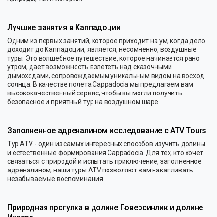
Лучшие занятия в Каппадоции
Одним из первых занятий, которое приходит на ум, когда дело
доходит до Каппадоции, является, несомненно, воздушные
туры. Это волшебное путешествие, которое начинается рано
утром, дает возможность взлететь над сказочными
дымоходами, сопровождаемым уникальным видом на восход
солнца. В качестве полета Cappadocia мы предлагаем вам
высококачественный сервис, чтобы вы могли получить
безопасное и приятный тур на воздушном шаре.
Заполненное адреналином исследование с ATV Tours
Тур ATV - один из самых интересных способов изучить долины
и естественные формирования Cappadocia. Для тех, кто хочет
связаться с природой и испытать приключение, заполненное
адреналином, наши туры ATV позволяют вам накапливать
незабываемые воспоминания.
Природная прогулка в долине Гюверсинлик и долине