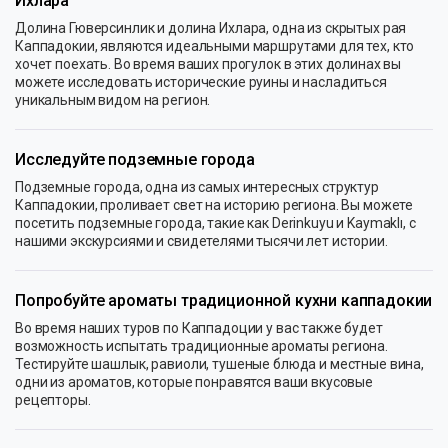
Ихлара
Долина Гюверсинлик и долина Ихлара, одна из скрытых рая
Каппадокии, являются идеальными маршрутами для тех, кто
хочет поехать. Во время ваших прогулок в этих долинах вы
можете исследовать исторические руины и насладиться
уникальным видом на регион.
Исследуйте подземные города
Подземные города, одна из самых интересных структур
Каппадокии, проливает свет на историю региона. Вы можете
посетить подземные города, такие как Derinkuyu и Kaymaklı, с
нашими экскурсиями и свидетелями тысячи лет истории.
Попробуйте ароматы традиционной кухни каппадокии
Во время наших туров по Каппадоции у вас также будет
возможность испытать традиционные ароматы региона.
Тестируйте шашлык, равиоли, тушеные блюда и местные вина,
одни из ароматов, которые понравятся ваши вкусовые
рецепторы.