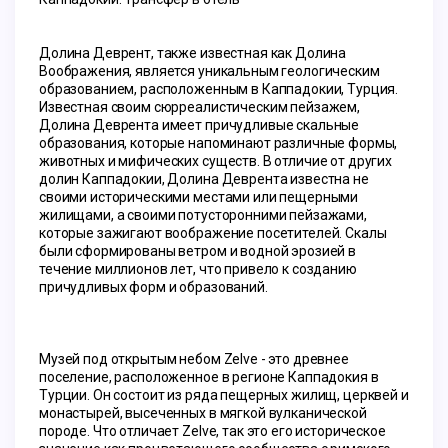
Долина Деврент, также известная как Долина 
Воображения, является уникальным геологическим 
образованием, расположенным в Каппадокии, Турция. 
Известная своим сюрреалистическим пейзажем, 
Долина Деврента имеет причудливые скальные 
образования, которые напоминают различные формы, 
животных и мифических существ. В отличие от других 
долин Каппадокии, Долина Деврента известна не 
своими историческими местами или пещерными 
жилищами, а своими потусторонними пейзажами, 
которые зажигают воображение посетителей. Скалы 
были сформированы ветром и водной эрозией в 
течение миллионов лет, что привело к созданию 
причудливых форм и образований.
Музей под открытым небом Zelve - это древнее 
поселение, расположенное в регионе Каппадокия в 
Турции. Он состоит из ряда пещерных жилищ, церквей и 
монастырей, высеченных в мягкой вулканической 
породе. Что отличает Zelve, так это его историческое 