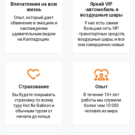
Впечатления на всю
Яркий VIP
жизнь
-автомобиль и
воздушные шары
Опыт, который дает
обвинение в эмоциях и
У нас есть самая
наслаждении
большая сеть VIP
удивительным видом
-транспортных средств,
на Каппадоцию.
воздушные шары, и все
они совершенно новые.
Страхование
Опыт
Вы будете покрывать
В течение 10+ лет
страховку по всему
работы мы служили
туру Hot Air Balloon и
более чем 10 000
обычным туром от
человек из мира.
начала до конца.