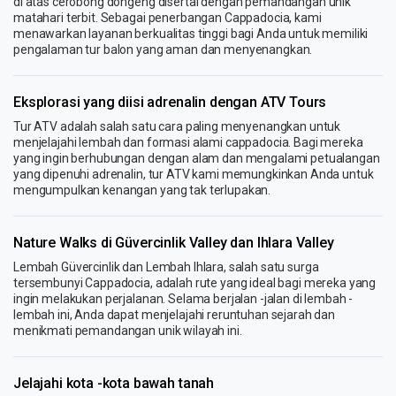
di atas cerobong dongeng disertai dengan pemandangan unik
matahari terbit. Sebagai penerbangan Cappadocia, kami
menawarkan layanan berkualitas tinggi bagi Anda untuk memiliki
pengalaman tur balon yang aman dan menyenangkan.
Eksplorasi yang diisi adrenalin dengan ATV Tours
Tur ATV adalah salah satu cara paling menyenangkan untuk
menjelajahi lembah dan formasi alami cappadocia. Bagi mereka
yang ingin berhubungan dengan alam dan mengalami petualangan
yang dipenuhi adrenalin, tur ATV kami memungkinkan Anda untuk
mengumpulkan kenangan yang tak terlupakan.
Nature Walks di Güvercinlik Valley dan Ihlara Valley
Lembah Güvercinlik dan Lembah Ihlara, salah satu surga
tersembunyi Cappadocia, adalah rute yang ideal bagi mereka yang
ingin melakukan perjalanan. Selama berjalan -jalan di lembah -
lembah ini, Anda dapat menjelajahi reruntuhan sejarah dan
menikmati pemandangan unik wilayah ini.
Jelajahi kota -kota bawah tanah