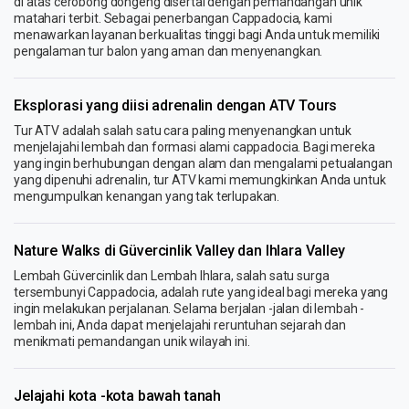
di atas cerobong dongeng disertai dengan pemandangan unik
matahari terbit. Sebagai penerbangan Cappadocia, kami
menawarkan layanan berkualitas tinggi bagi Anda untuk memiliki
pengalaman tur balon yang aman dan menyenangkan.
Eksplorasi yang diisi adrenalin dengan ATV Tours
Tur ATV adalah salah satu cara paling menyenangkan untuk
menjelajahi lembah dan formasi alami cappadocia. Bagi mereka
yang ingin berhubungan dengan alam dan mengalami petualangan
yang dipenuhi adrenalin, tur ATV kami memungkinkan Anda untuk
mengumpulkan kenangan yang tak terlupakan.
Nature Walks di Güvercinlik Valley dan Ihlara Valley
Lembah Güvercinlik dan Lembah Ihlara, salah satu surga
tersembunyi Cappadocia, adalah rute yang ideal bagi mereka yang
ingin melakukan perjalanan. Selama berjalan -jalan di lembah -
lembah ini, Anda dapat menjelajahi reruntuhan sejarah dan
menikmati pemandangan unik wilayah ini.
Jelajahi kota -kota bawah tanah