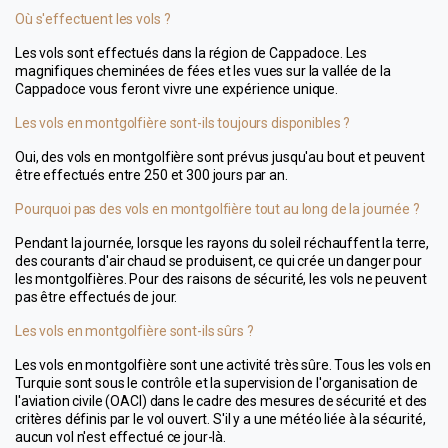
Où s'effectuent les vols ?
Les vols sont effectués dans la région de Cappadoce. Les 
magnifiques cheminées de fées et les vues sur la vallée de la 
Cappadoce vous feront vivre une expérience unique.
Les vols en montgolfière sont-ils toujours disponibles ?
Oui, des vols en montgolfière sont prévus jusqu'au bout et peuvent 
être effectués entre 250 et 300 jours par an.
Pourquoi pas des vols en montgolfière tout au long de la journée ?
Pendant la journée, lorsque les rayons du soleil réchauffent la terre, 
des courants d'air chaud se produisent, ce qui crée un danger pour 
les montgolfières. Pour des raisons de sécurité, les vols ne peuvent 
pas être effectués de jour.
Les vols en montgolfière sont-ils sûrs ?
Les vols en montgolfière sont une activité très sûre. Tous les vols en 
Turquie sont sous le contrôle et la supervision de l'organisation de 
l'aviation civile (OACI) dans le cadre des mesures de sécurité et des 
critères définis par le vol ouvert. S'il y a une météo liée à la sécurité, 
aucun vol n'est effectué ce jour-là.