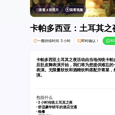
查看 4 张照片
观看视频
卡帕多西亚：土耳其之
一圈持续时间: 3 小时
即时确认！
90
卡帕多西亚土耳其之夜活动由当地传统卡帕
后肚皮舞表演开始，我们将为您提供难忘的
表演。无限量软饮和酒精饮料搭配开胃菜，
演。
包括什么
3 小时传统土耳其之夜
舒适豪华轿车的酒店交通
晚餐