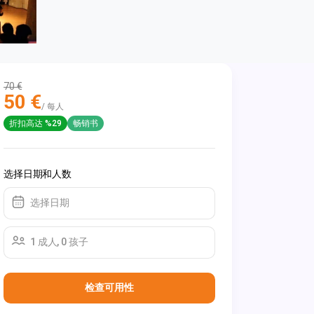
70 €
50 €
/ 每人
折扣高达 %29
畅销书
选择日期和人数
选择日期
1 成人, 0 孩子
检查可用性