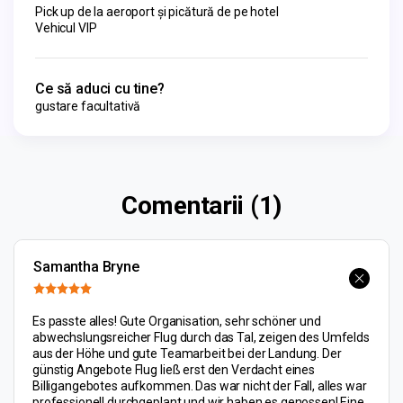
Pick up de la aeroport și picătură de pe hotel
Vehicul VIP
Ce să aduci cu tine?
gustare facultativă
Comentarii (1)
Samantha Bryne
Es passte alles! Gute Organisation, sehr schöner und
abwechslungsreicher Flug durch das Tal, zeigen des Umfelds
aus der Höhe und gute Teamarbeit bei der Landung. Der
günstig Angebote Flug ließ erst den Verdacht eines
Billigangebotes aufkommen. Das war nicht der Fall, alles war
professionell durchgeplant und wir haben es genossen! Eine