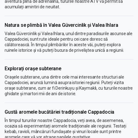
aventură plină de adrenalină, tururile noastre ATV vă permit să
acumulați amintiri de neuitat.
Natura se plimbă în Valea Güvercinlik și Valea Ihlara
Valea Güvercinlik și Valea Ihlara, unul dintre paradisurile ascunse ale
Cappadociei, sunt rute ideale pentru cei care doresc să
călătorească. În timpul plimbărilor în aceste văi, puteți explora
ruinele istorice și vă puteți bucura de priveliștea unică a regiunii.
Explorați orașe subterane
Orașele subterane, una dintre cele mai interesante structuri ale
Cappadociei, aruncă lumină asupra istoriei regiunii. Puteți vizita
orașe subterane, cum ar fi Derinkuyu și Kaymaklı, cu tururile noastre
ghidate și martori mii de ani de istorie.
Gustă aromele bucătăriei tradiționale Cappadocia
În timpul tururilor noastre Cappadocia, veți avea, de asemenea,
ocazia să experimentați aromele tradiționale ale regiunii. Testați
kebab, ravioli, mâncăruri fundașate și vinuri locale sunt printre
aromele care vă vor atrage papilele gustative.