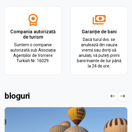
Compania autorizată
Garanție de bani
de turism
Dacă turul dvs. se
Suntem o companie
anulează din cauza
autorizată sub Asociația
vremii sau doriți să
Agențiilor de Vorriere
anulați, vă puteți primi
Turkish Nr: 16029.
banii înainte de tur până
la 24 de ore.
bloguri