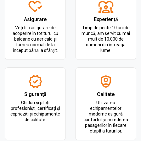
Asigurare
Experienţă
Veți fi o asigurare de
Timp de peste 10 ani de
acoperire în tot turul cu
muncă, am servit cu mai
baloane cu aer cald și
mult de 10.000 de
turneu normal de la
oameni din întreaga
început până la sfârșit.
lume.
Siguranţă
Calitate
Ghiduri și piloți
Utilizarea
profesioniști, certificați și
echipamentelor
exprieziți și echipamente
moderne asigură
de calitate.
confortul și încrederea
pasagerilor în fiecare
etapă a tururilor.