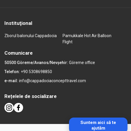
Instituţional
Zborul balonului Cappadocia
Pamukkale Hot Air Balloon
Flight
Comunicare
50500 Göreme/Avanos/Nevşehir:
Göreme office
Telefon:
+90 5308698850
e-mail:
info@cappadociaconcepttravel.com
Rețelele de socializare
Suntem aici să te
ajutăm