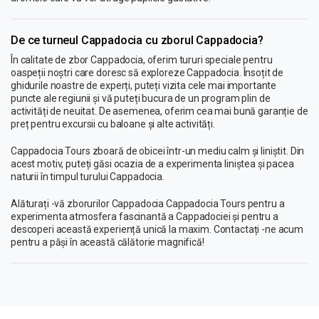
De ce turneul Cappadocia cu zborul Cappadocia?
În calitate de zbor Cappadocia, oferim tururi speciale pentru
oaspeții noștri care doresc să exploreze Cappadocia. Însoțit de
ghidurile noastre de experți, puteți vizita cele mai importante
puncte ale regiunii și vă puteți bucura de un program plin de
activități de neuitat. De asemenea, oferim cea mai bună garanție de
preț pentru excursii cu baloane și alte activități.
Cappadocia Tours zboară de obicei într-un mediu calm și liniștit. Din
acest motiv, puteți găsi ocazia de a experimenta liniștea și pacea
naturii în timpul turului Cappadocia.
Alăturați -vă zborurilor Cappadocia Cappadocia Tours pentru a
experimenta atmosfera fascinantă a Cappadociei și pentru a
descoperi această experiență unică la maxim. Contactați -ne acum
pentru a păși în această călătorie magnifică!