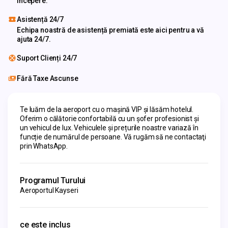
începere.
Asistență 24/7
Echipa noastră de asistență premiată este aici pentru a vă
ajuta 24/7.
Suport Clienți 24/7
Fără Taxe Ascunse
Te luăm de la aeroport cu o maşină VIP şi lăsăm hotelul. 
Oferim o călătorie confortabilă cu un şofer profesionist şi 
un vehicul de lux. Vehiculele și prețurile noastre variază în 
funcție de numărul de persoane. Vă rugăm să ne contactaţi 
prin WhatsApp.
Programul Turului
Aeroportul Kayseri
ce este inclus