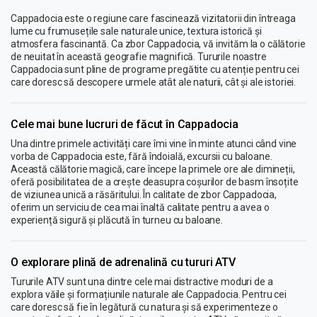
Cappadocia este o regiune care fascinează vizitatorii din întreaga
lume cu frumusețile sale naturale unice, textura istorică și
atmosfera fascinantă. Ca zbor Cappadocia, vă invităm la o călătorie
de neuitat în această geografie magnifică. Tururile noastre
Cappadocia sunt pline de programe pregătite cu atenție pentru cei
care doresc să descopere urmele atât ale naturii, cât și ale istoriei.
Cele mai bune lucruri de făcut în Cappadocia
Una dintre primele activități care îmi vine în minte atunci când vine
vorba de Cappadocia este, fără îndoială, excursii cu baloane.
Această călătorie magică, care începe la primele ore ale dimineții,
oferă posibilitatea de a crește deasupra coșurilor de basm însoțite
de viziunea unică a răsăritului. În calitate de zbor Cappadocia,
oferim un serviciu de cea mai înaltă calitate pentru a avea o
experiență sigură și plăcută în turneu cu baloane.
O explorare plină de adrenalină cu tururi ATV
Tururile ATV sunt una dintre cele mai distractive moduri de a
explora văile și formațiunile naturale ale Cappadocia. Pentru cei
care doresc să fie în legătură cu natura și să experimenteze o