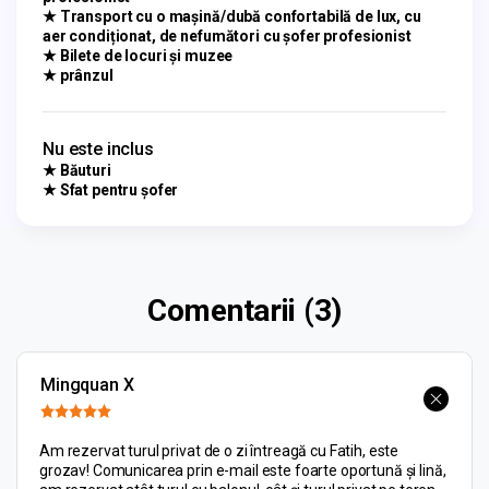
★ Transport cu o mașină/dubă confortabilă de lux, cu
aer condiționat, de nefumători cu șofer profesionist
★ Bilete de locuri și muzee
★ prânzul
Nu este inclus
★ Băuturi
★ Sfat pentru șofer
Comentarii (3)
Mingquan X
Am rezervat turul privat de o zi întreagă cu Fatih, este
grozav! Comunicarea prin e-mail este foarte oportună și lină,