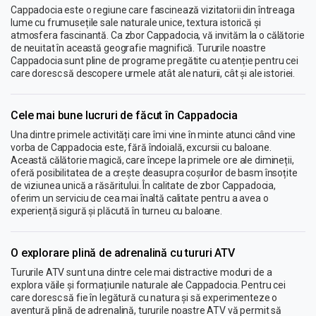
Cappadocia este o regiune care fascinează vizitatorii din întreaga
lume cu frumusețile sale naturale unice, textura istorică și
atmosfera fascinantă. Ca zbor Cappadocia, vă invităm la o călătorie
de neuitat în această geografie magnifică. Tururile noastre
Cappadocia sunt pline de programe pregătite cu atenție pentru cei
care doresc să descopere urmele atât ale naturii, cât și ale istoriei.
Cele mai bune lucruri de făcut în Cappadocia
Una dintre primele activități care îmi vine în minte atunci când vine
vorba de Cappadocia este, fără îndoială, excursii cu baloane.
Această călătorie magică, care începe la primele ore ale dimineții,
oferă posibilitatea de a crește deasupra coșurilor de basm însoțite
de viziunea unică a răsăritului. În calitate de zbor Cappadocia,
oferim un serviciu de cea mai înaltă calitate pentru a avea o
experiență sigură și plăcută în turneu cu baloane.
O explorare plină de adrenalină cu tururi ATV
Tururile ATV sunt una dintre cele mai distractive moduri de a
explora văile și formațiunile naturale ale Cappadocia. Pentru cei
care doresc să fie în legătură cu natura și să experimenteze o
aventură plină de adrenalină, tururile noastre ATV vă permit să