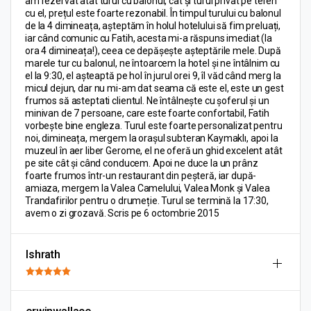
am rezervat atât turul cu balonul, cât și turul privat pe teren
cu el, prețul este foarte rezonabil. În timpul turului cu balonul
de la 4 dimineața, așteptăm în holul hotelului să fim preluați,
iar când comunic cu Fatih, acesta mi-a răspuns imediat (la
ora 4 dimineața!), ceea ce depășește așteptările mele. După
marele tur cu balonul, ne întoarcem la hotel și ne întâlnim cu
el la 9:30, el așteaptă pe hol în jurul orei 9, îl văd când merg la
micul dejun, dar nu mi-am dat seama că este el, este un gest
frumos să asteptati clientul. Ne întâlnește cu șoferul și un
minivan de 7 persoane, care este foarte confortabil, Fatih
vorbește bine engleza. Turul este foarte personalizat pentru
noi, dimineața, mergem la orașul subteran Kaymaklı, apoi la
muzeul în aer liber Gerome, el ne oferă un ghid excelent atât
pe site cât și când conducem. Apoi ne duce la un prânz
foarte frumos într-un restaurant din peșteră, iar după-
amiaza, mergem la Valea Camelului, Valea Monk și Valea
Trandafirilor pentru o drumeție. Turul se termină la 17:30,
avem o zi grozavă. Scris pe 6 octombrie 2015
Ishrath