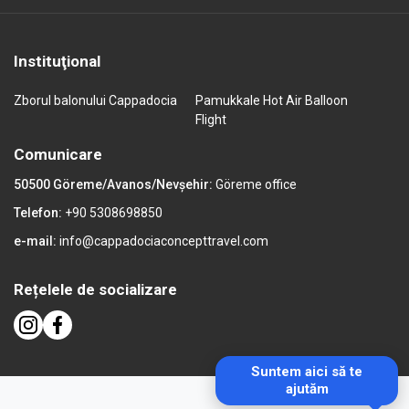
Instituţional
Zborul balonului Cappadocia
Pamukkale Hot Air Balloon
Flight
Comunicare
50500 Göreme/Avanos/Nevşehir:
Göreme office
Telefon:
+90 5308698850
e-mail:
info@cappadociaconcepttravel.com
Rețelele de socializare
Suntem aici să te
ajutăm