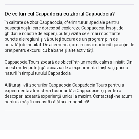
De ce turneul Cappadocia cu zborul Cappadocia?
În calitate de zbor Cappadocia, oferim tururi speciale pentru
oaspeții noștri care doresc să exploreze Cappadocia. Însoțit de
ghidurile noastre de experți, puteți vizita cele mai importante
puncte ale regiunii și vă puteți bucura de un program plin de
activități de neuitat. De asemenea, oferim cea mai bună garanție de
preț pentru excursii cu baloane și alte activități.
Cappadocia Tours zboară de obicei într-un mediu calm și liniștit. Din
acest motiv, puteți găsi ocazia de a experimenta liniștea și pacea
naturii în timpul turului Cappadocia.
Alăturați -vă zborurilor Cappadocia Cappadocia Tours pentru a
experimenta atmosfera fascinantă a Cappadociei și pentru a
descoperi această experiență unică la maxim. Contactați -ne acum
pentru a păși în această călătorie magnifică!