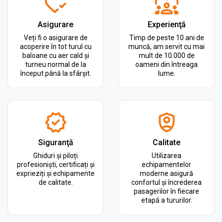
Asigurare
Experienţă
Veți fi o asigurare de
Timp de peste 10 ani de
acoperire în tot turul cu
muncă, am servit cu mai
baloane cu aer cald și
mult de 10.000 de
turneu normal de la
oameni din întreaga
început până la sfârșit.
lume.
Siguranţă
Calitate
Ghiduri și piloți
Utilizarea
profesioniști, certificați și
echipamentelor
exprieziți și echipamente
moderne asigură
de calitate.
confortul și încrederea
pasagerilor în fiecare
etapă a tururilor.