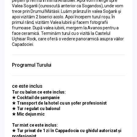
peșteri și fermă în inima Anatoliei. Apoi vom merge spre 
Valea Soganli (cunoscută anterior ca Sogandos), unde vom 
trece prin Drumul Mătăsii. Luăm prânzul în valea Soğanlı și 
apoi vizităm 2 biserici acolo. Apoi începem turul roșu. În 
primul rând, vizităm Valea Iubirii și facem fotografii 
frumoase. După valea iubirii, mergem la Avanos pentru a 
face ceramică. Terminăm turul cu o vizită la Castelul 
Uçhisar Rock, care oferă o vedere panoramică asupra văilor 
Capadociei.
Programul Turului
ce este inclus
Tur cu balon ce este inclus:
★
Cocktail de șampanie
★ Transport de la hotel cu un șofer profesionist
★
Tur regulat cu balonul
★ Mic dejun mic
Tur mixt ce este inclus:
★ Tur privat de 1 zi în Cappadocia cu ghidul autorizat și
profesionist