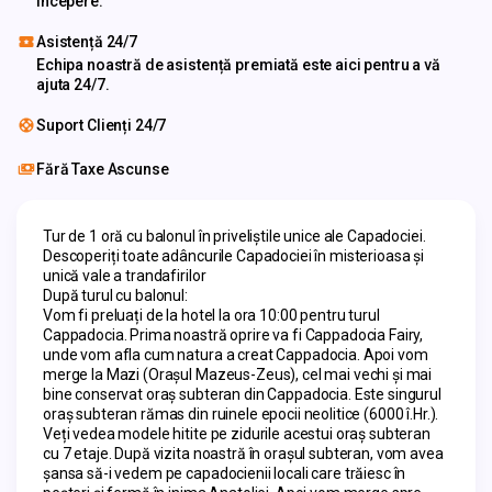
începere.
Asistență 24/7
Echipa noastră de asistență premiată este aici pentru a vă
ajuta 24/7.
Suport Clienți 24/7
Fără Taxe Ascunse
Tur de 1 oră cu balonul în priveliștile unice ale Capadociei. 
Descoperiți toate adâncurile Capadociei în misterioasa și 
unică vale a trandafirilor
După turul cu balonul:
Vom fi preluați de la hotel la ora 10:00 pentru turul 
Cappadocia. Prima noastră oprire va fi Cappadocia Fairy, 
unde vom afla cum natura a creat Cappadocia. Apoi vom 
merge la Mazi (Orașul Mazeus-Zeus), cel mai vechi și mai 
bine conservat oraș subteran din Cappadocia. Este singurul 
oraș subteran rămas din ruinele epocii neolitice (6000 î.Hr.). 
Veți vedea modele hitite pe zidurile acestui oraș subteran 
cu 7 etaje. După vizita noastră în orașul subteran, vom avea 
șansa să-i vedem pe capadocienii locali care trăiesc în 