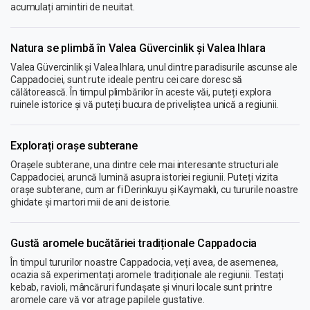
acumulați amintiri de neuitat.
Natura se plimbă în Valea Güvercinlik și Valea Ihlara
Valea Güvercinlik și Valea Ihlara, unul dintre paradisurile ascunse ale
Cappadociei, sunt rute ideale pentru cei care doresc să
călătorească. În timpul plimbărilor în aceste văi, puteți explora
ruinele istorice și vă puteți bucura de priveliștea unică a regiunii.
Explorați orașe subterane
Orașele subterane, una dintre cele mai interesante structuri ale
Cappadociei, aruncă lumină asupra istoriei regiunii. Puteți vizita
orașe subterane, cum ar fi Derinkuyu și Kaymaklı, cu tururile noastre
ghidate și martori mii de ani de istorie.
Gustă aromele bucătăriei tradiționale Cappadocia
În timpul tururilor noastre Cappadocia, veți avea, de asemenea,
ocazia să experimentați aromele tradiționale ale regiunii. Testați
kebab, ravioli, mâncăruri fundașate și vinuri locale sunt printre
aromele care vă vor atrage papilele gustative.