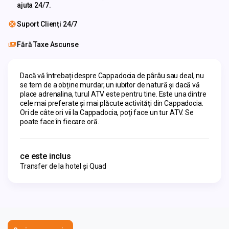
ajuta 24/7.
Suport Clienți 24/7
Fără Taxe Ascunse
Dacă vă întrebați despre Cappadocia de pârâu sau deal, nu 
se tem de a obține murdar, un iubitor de natură și dacă vă 
place adrenalina, turul ATV este pentru tine. Este una dintre 
cele mai preferate şi mai plăcute activităţi din Cappadocia. 
Ori de câte ori vii la Cappadocia, poţi face un tur ATV. Se 
poate face în fiecare oră.
ce este inclus
Transfer de la hotel şi Quad