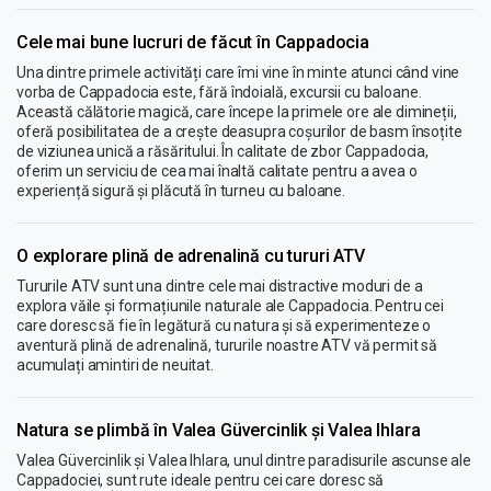
Cele mai bune lucruri de făcut în Cappadocia
Una dintre primele activități care îmi vine în minte atunci când vine
vorba de Cappadocia este, fără îndoială, excursii cu baloane.
Această călătorie magică, care începe la primele ore ale dimineții,
oferă posibilitatea de a crește deasupra coșurilor de basm însoțite
de viziunea unică a răsăritului. În calitate de zbor Cappadocia,
oferim un serviciu de cea mai înaltă calitate pentru a avea o
experiență sigură și plăcută în turneu cu baloane.
O explorare plină de adrenalină cu tururi ATV
Tururile ATV sunt una dintre cele mai distractive moduri de a
explora văile și formațiunile naturale ale Cappadocia. Pentru cei
care doresc să fie în legătură cu natura și să experimenteze o
aventură plină de adrenalină, tururile noastre ATV vă permit să
acumulați amintiri de neuitat.
Natura se plimbă în Valea Güvercinlik și Valea Ihlara
Valea Güvercinlik și Valea Ihlara, unul dintre paradisurile ascunse ale
Cappadociei, sunt rute ideale pentru cei care doresc să