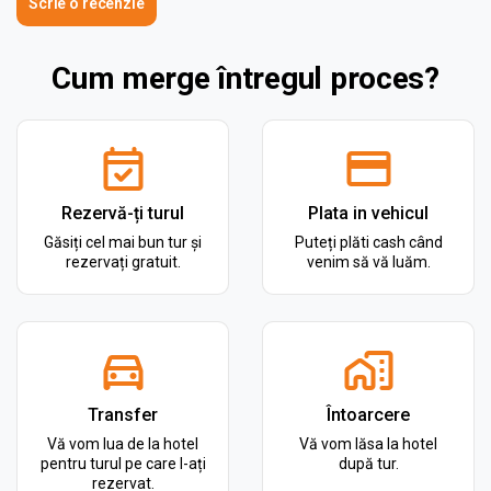
Scrie o recenzie
Cum merge întregul proces?
Rezervă-ți turul
Plata in vehicul
Găsiți cel mai bun tur și
Puteți plăti cash când
rezervați gratuit.
venim să vă luăm.
Transfer
Întoarcere
Vă vom lua de la hotel
Vă vom lăsa la hotel
pentru turul pe care l-ați
după tur.
rezervat.