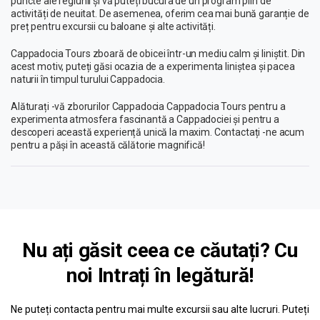
puncte ale regiunii și vă puteți bucura de un program plin de
activități de neuitat. De asemenea, oferim cea mai bună garanție de
preț pentru excursii cu baloane și alte activități.
Cappadocia Tours zboară de obicei într-un mediu calm și liniștit. Din
acest motiv, puteți găsi ocazia de a experimenta liniștea și pacea
naturii în timpul turului Cappadocia.
Alăturați -vă zborurilor Cappadocia Cappadocia Tours pentru a
experimenta atmosfera fascinantă a Cappadociei și pentru a
descoperi această experiență unică la maxim. Contactați -ne acum
pentru a păși în această călătorie magnifică!
Nu ați găsit ceea ce căutați? Cu
noi
Intrați în legătură!
Ne puteți contacta pentru mai multe excursii sau alte lucruri. Puteți