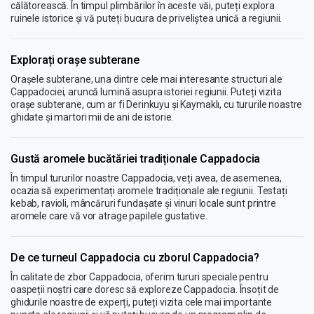
călătorească. În timpul plimbărilor în aceste văi, puteți explora
ruinele istorice și vă puteți bucura de priveliștea unică a regiunii.
Explorați orașe subterane
Orașele subterane, una dintre cele mai interesante structuri ale
Cappadociei, aruncă lumină asupra istoriei regiunii. Puteți vizita
orașe subterane, cum ar fi Derinkuyu și Kaymaklı, cu tururile noastre
ghidate și martori mii de ani de istorie.
Gustă aromele bucătăriei tradiționale Cappadocia
În timpul tururilor noastre Cappadocia, veți avea, de asemenea,
ocazia să experimentați aromele tradiționale ale regiunii. Testați
kebab, ravioli, mâncăruri fundașate și vinuri locale sunt printre
aromele care vă vor atrage papilele gustative.
De ce turneul Cappadocia cu zborul Cappadocia?
În calitate de zbor Cappadocia, oferim tururi speciale pentru
oaspeții noștri care doresc să exploreze Cappadocia. Însoțit de
ghidurile noastre de experți, puteți vizita cele mai importante