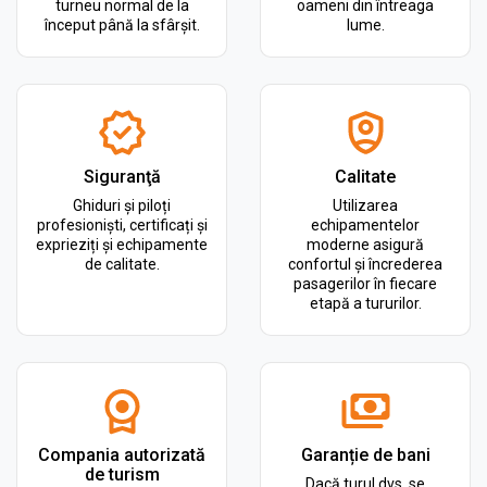
turneu normal de la
oameni din întreaga
început până la sfârșit.
lume.
Siguranţă
Calitate
Ghiduri și piloți
Utilizarea
profesioniști, certificați și
echipamentelor
exprieziți și echipamente
moderne asigură
de calitate.
confortul și încrederea
pasagerilor în fiecare
etapă a tururilor.
Compania autorizată
Garanție de bani
de turism
Dacă turul dvs. se