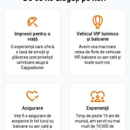
Impresii pentru o
Vehicul VIP luminos
viață
și baloane
O experiență care oferă
Avem cea mai mare
o taxă de emoții și
rețea de flote de vehicule
plăcerea unei priveliști
VIP, baloane cu aer cald și
uimitoare asupra
toate sunt noi.
Cappadociei.
Asigurare
Experienţă
Veți fi o asigurare de
Timp de peste 10 ani de
acoperire în tot turul cu
muncă, am servit cu mai
baloane cu aer cald și
mult de 10.000 de