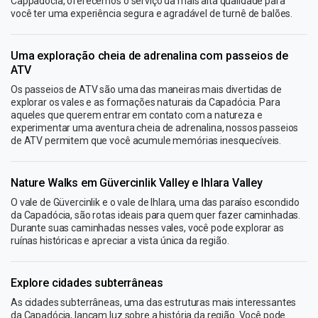
Cappadocia, oferecemos o serviço da mais alta qualidade para
você ter uma experiência segura e agradável de turnê de balões.
Uma exploração cheia de adrenalina com passeios de
ATV
Os passeios de ATV são uma das maneiras mais divertidas de
explorar os vales e as formações naturais da Capadócia. Para
aqueles que querem entrar em contato com a natureza e
experimentar uma aventura cheia de adrenalina, nossos passeios
de ATV permitem que você acumule memórias inesquecíveis.
Nature Walks em Güvercinlik Valley e Ihlara Valley
O vale de Güvercinlik e o vale de Ihlara, uma das paraíso escondido
da Capadócia, são rotas ideais para quem quer fazer caminhadas.
Durante suas caminhadas nesses vales, você pode explorar as
ruínas históricas e apreciar a vista única da região.
Explore cidades subterrâneas
As cidades subterrâneas, uma das estruturas mais interessantes
da Capadócia, lançam luz sobre a história da região. Você pode