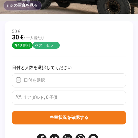
5 の写真を見る
50 €
30 €
/ 一人当たり
%40 割引
ベストセラー
日付と人数を選択してください
日付を選択
1 アダルト, 0 子供
空室状況を確認する