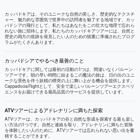
カッパドキアは、そのユニークな自然の美しさ、歴史的なテクスチ
ャー、魅力的な雰囲気で世界中の訪問者を魅了する地域です。カッ
パドシアの飛行として、私たちはあなたをこの壮大な地理で忘れら
れない旅に招待します。私たちのカッパドキアツアーには、自然と
歴史の両方の痕跡を発見したい人のための慎重に準備されたプログ
ラムがたくさんあります。
カッパドシアでやるべき最善のこと
カッパドキアに関しては最初の活動の1つは、間違いなくバルーン
ツアーです。朝の早い時間に始まるこの魔法の旅は、日の出のユニ
ークな景色を伴う妖精の煙突の上に舞い上がる機会を提供します。
Cappadocia Flightとして、安全で楽しいバルーンツアーエクスペリ
エンスをお届けできる最高品質のサービスを提供しています。
ATVツアーによるアドレナリンに満ちた探索
ATVツアーは、カッパドキアの谷と自然な形成を探索する最も楽し
い方法の1つです。自然と連絡を取り、アドレナリンに満ちた冒険
を体験したい人のために、ATVツアーでは忘れられない思い出を蓄
積することができます。