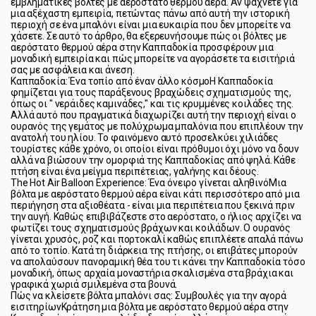
εμβληματικές βόλτες με αερόστατο θερμού αέρα. Αν ψάχνετε για 
μια αξέχαστη εμπειρία, πετώντας πάνω από αυτή την ιστορική 
περιοχή σε ένα μπαλόνι είναι μια ευκαιρία που δεν μπορείτε να 
χάσετε. Σε αυτό το άρθρο, θα εξερευνήσουμε πώς οι βόλτες με 
αερόστατο θερμού αέρα στην Καππαδοκία προσφέρουν μια 
μοναδική εμπειρία και πώς μπορείτε να αγοράσετε τα εισιτήριά 
σας με ασφάλεια και άνεση.
Καππαδοκία: Ένα τοπίο από έναν άλλο κόσμο
Η Καππαδοκία 
φημίζεται για τους παράξενους βραχώδεις σχηματισμούς της, 
όπως οι " νεράιδες καμινάδες," και τις κρυμμένες κοιλάδες της. 
Αλλά αυτό που πραγματικά διαχωρίζει αυτή την περιοχή είναι ο 
ουρανός της γεμάτος με πολύχρωμα μπαλόνια που επιπλέουν την 
ανατολή του ηλίου. Το φαινόμενο αυτό προσελκύει χιλιάδες 
τουρίστες κάθε χρόνο, οι οποίοι είναι πρόθυμοι όχι μόνο να δουν 
αλλά να βιώσουν την ομορφιά της Καππαδοκίας από ψηλά. Κάθε 
πτήση είναι ένα μείγμα περιπέτειας, γαλήνης και δέους.
The Hot Air Balloon Experience: Ένα όνειρο γίνεται αληθινό
Μια 
βόλτα με αερόστατο θερμού αέρα είναι κάτι περισσότερο από μια 
περιήγηση στα αξιοθέατα - είναι μια περιπέτεια που ξεκινά πριν 
την αυγή. Καθώς επιβιβάζεστε στο αερόστατο, ο ήλιος αρχίζει να 
φωτίζει τους σχηματισμούς βράχων και κοιλάδων. Ο ουρανός 
γίνεται χρυσός, ροζ και πορτοκαλί καθώς επιπλέετε απαλά πάνω 
από το τοπίο. Κατά τη διάρκεια της πτήσης, οι επιβάτες μπορούν 
να απολαύσουν πανοραμική θέα του τι κάνει την Καππαδοκία τόσο 
μοναδική, όπως αρχαία μοναστήρια σκαλισμένα στα βράχια και 
γραφικά χωριά σμιλεμένα στα βουνά.
Πώς να κλείσετε βόλτα μπαλόνι σας: Συμβουλές για την αγορά 
εισιτηρίων
Κράτηση μια βόλτα με αερόστατο θερμού αέρα στην 