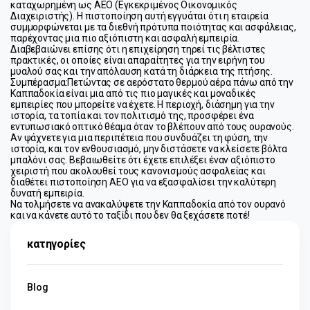
καταχωρημένη ως AEO (Εγκεκριμένος Οικονομικός 
Διαχειριστής). Η πιστοποίηση αυτή εγγυάται ότι η εταιρεία 
συμμορφώνεται με τα διεθνή πρότυπα ποιότητας και ασφάλειας, 
παρέχοντας μια πιο αξιόπιστη και ασφαλή εμπειρία. 
Διαβεβαιώνει επίσης ότι η επιχείρηση τηρεί τις βέλτιστες 
πρακτικές, οι οποίες είναι απαραίτητες για την ειρήνη του 
μυαλού σας και την απόλαυση κατά τη διάρκεια της πτήσης.
Συμπέρασμα:
Πετώντας σε αερόστατο θερμού αέρα πάνω από την 
Καππαδοκία είναι μια από τις πιο μαγικές και μοναδικές 
εμπειρίες που μπορείτε να έχετε. Η περιοχή, διάσημη για την 
ιστορία, τα τοπία και τον πολιτισμό της, προσφέρει ένα 
εντυπωσιακό οπτικό θέαμα όταν το βλέπουν από τους ουρανούς. 
Αν ψάχνετε για μια περιπέτεια που συνδυάζει τη φύση, την 
ιστορία, και τον ενθουσιασμό, μην διστάσετε να κλείσετε βόλτα 
μπαλόνι σας. Βεβαιωθείτε ότι έχετε επιλέξει έναν αξιόπιστο 
χειριστή που ακολουθεί τους κανονισμούς ασφαλείας και 
διαθέτει πιστοποίηση AEO για να εξασφαλίσει την καλύτερη 
δυνατή εμπειρία.
Να τολμήσετε να ανακαλύψετε την Καππαδοκία από τον ουρανό 
και να κάνετε αυτό το ταξίδι που δεν θα ξεχάσετε ποτέ!
κατηγορίες
Blog