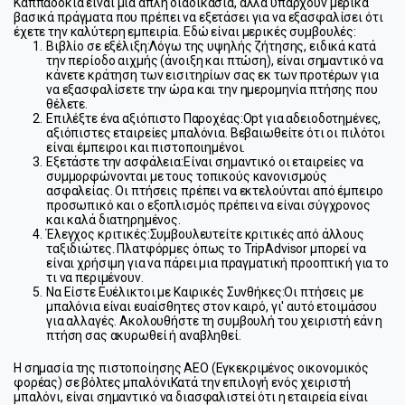
Καππαδοκία είναι μια απλή διαδικασία, αλλά υπάρχουν μερικά 
βασικά πράγματα που πρέπει να εξετάσει για να εξασφαλίσει ότι 
έχετε την καλύτερη εμπειρία. Εδώ είναι μερικές συμβουλές:
Βιβλίο σε εξέλιξη:
Λόγω της υψηλής ζήτησης, ειδικά κατά 
την περίοδο αιχμής (άνοιξη και πτώση), είναι σημαντικό να 
κάνετε κράτηση των εισιτηρίων σας εκ των προτέρων για 
να εξασφαλίσετε την ώρα και την ημερομηνία πτήσης που 
θέλετε.
Επιλέξτε ένα αξιόπιστο Παροχέας:
Opt για αδειοδοτημένες, 
αξιόπιστες εταιρείες μπαλόνια. Βεβαιωθείτε ότι οι πιλότοι 
είναι έμπειροι και πιστοποιημένοι.
Εξετάστε την ασφάλεια:
Είναι σημαντικό οι εταιρείες να 
συμμορφώνονται με τους τοπικούς κανονισμούς 
ασφαλείας. Οι πτήσεις πρέπει να εκτελούνται από έμπειρο 
προσωπικό και ο εξοπλισμός πρέπει να είναι σύγχρονος 
και καλά διατηρημένος.
Έλεγχος κριτικές:
Συμβουλευτείτε κριτικές από άλλους 
ταξιδιώτες. Πλατφόρμες όπως το TripAdvisor μπορεί να 
είναι χρήσιμη για να πάρει μια πραγματική προοπτική για το 
τι να περιμένουν.
Να Είστε Ευέλικτοι με Καιρικές Συνθήκες:
Οι πτήσεις με 
μπαλόνια είναι ευαίσθητες στον καιρό, γι' αυτό ετοιμάσου 
για αλλαγές. Ακολουθήστε τη συμβουλή του χειριστή εάν η 
πτήση σας ακυρωθεί ή αναβληθεί.
Η σημασία της πιστοποίησης AEO (Εγκεκριμένος οικονομικός 
φορέας) σε βόλτες μπαλόνι
Κατά την επιλογή ενός χειριστή 
μπαλόνι, είναι σημαντικό να διασφαλιστεί ότι η εταιρεία είναι 