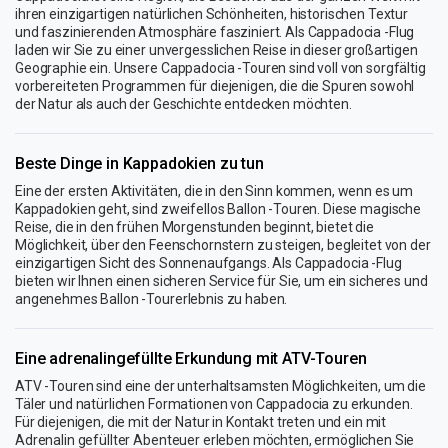
ihren einzigartigen natürlichen Schönheiten, historischen Textur
und faszinierenden Atmosphäre fasziniert. Als Cappadocia -Flug
laden wir Sie zu einer unvergesslichen Reise in dieser großartigen
Geographie ein. Unsere Cappadocia -Touren sind voll von sorgfältig
vorbereiteten Programmen für diejenigen, die die Spuren sowohl
der Natur als auch der Geschichte entdecken möchten.
Beste Dinge in Kappadokien zu tun
Eine der ersten Aktivitäten, die in den Sinn kommen, wenn es um
Kappadokien geht, sind zweifellos Ballon -Touren. Diese magische
Reise, die in den frühen Morgenstunden beginnt, bietet die
Möglichkeit, über den Feenschornstern zu steigen, begleitet von der
einzigartigen Sicht des Sonnenaufgangs. Als Cappadocia -Flug
bieten wir Ihnen einen sicheren Service für Sie, um ein sicheres und
angenehmes Ballon -Tourerlebnis zu haben.
Eine adrenalingefüllte Erkundung mit ATV-Touren
ATV -Touren sind eine der unterhaltsamsten Möglichkeiten, um die
Täler und natürlichen Formationen von Cappadocia zu erkunden.
Für diejenigen, die mit der Natur in Kontakt treten und ein mit
Adrenalin gefüllter Abenteuer erleben möchten, ermöglichen Sie